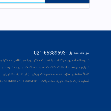
021-65389693
-
سوالات متداول
داروخانه آنلاین مهتاطب با نظارت دکتر رویا میرنظامی، دکترای حرفه‌ای دار
دارای برچسب اصالت کالا، کد سیب سلامت و پروانه رسمی از 
کاملاً مطمئن سازد. تمام محصولات پیش از ارائه به مشتریان 
شماره کارت جهت خرید محصولات : 6104337531945416 به نام رویا میرنظامی