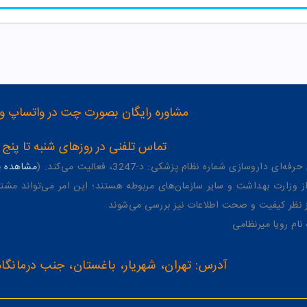
مشاوره رایگان بصورت چت در واتساپ و تلگرام با شماره 12
تماس تلفنی در روزهای شنبه تا پنج شنبه از 8 صبح تا 4 عصر به شمار
وسازی شماره نظام پزشکی: د-3247، فعالیت می‌کند. (
مشاهده پر
وزارت بهداشت و سایر سازمان‌های مربوطه هستند؛ این امر می‌تواند مشتر
از نظر کیفیت و صحت اطلاعات نیز بررسی می‌شوند.
آدرس: تهران، شهریار، باغستان، جنب درمانگاه