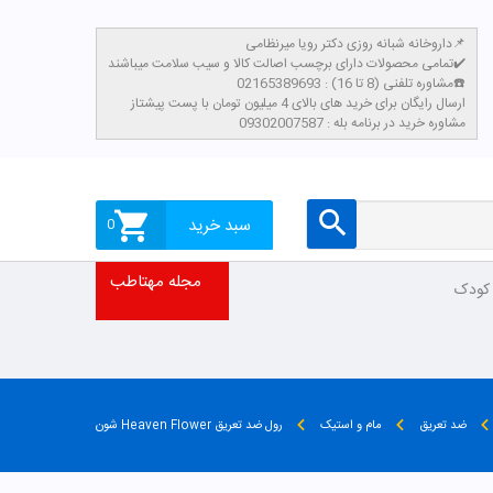
داروخانه شبانه روزی دکتر رویا میرنظامی📌
تمامی محصولات دارای برچسب اصالت کالا و سیب سلامت میباشند✔️
مشاوره تلفنی (8 تا 16) : 02165389693☎️
​ارسال رایگان برای خرید های بالای 4 میلیون تومان با پست پیشتاز
مشاوره خرید در برنامه بله : 09302007587
سبد خرید
0
مجله مهتاطب
 کودک
ضد تعریق
مام و استیک
رول ضد تعریق Heaven Flower شون