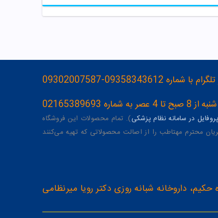
093583436-09302007587
ه 02165389693
وفایل در سامانه نظام پزشکی
). تمام محصولات این فروشگاه
یان محترم مهتاطب را از اصالت محصولاتی که تهیه می‌کنند
 حکیم، داروخانه شبانه روزی دکتر رویا میرنظامی