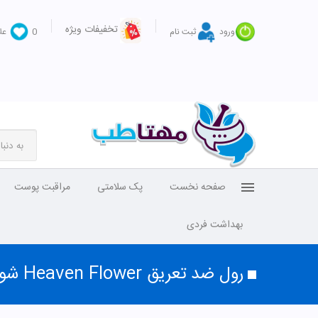
تخفیفات ویژه
ورود
ثبت نام
0
عل
صفحه نخست
پک سلامتی
مراقبت پوست
بهداشت فردی
رول ضد تعریق Heaven Flower شون