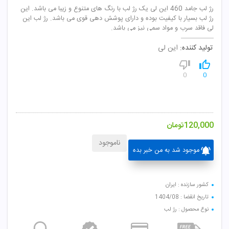
رژ لب جامد 460 این لی یک رژ لب با رنگ های متنوع و زیبا می باشد. این
رژ لب بسیار با کیفیت بوده و دارای پوشش دهی قوی می باشد. رژ لب این
لی فاقد سرب و مواد سمی نیز می باشد.
تولید کننده:
این لی
0
0
120,000
تومان
ناموجود
موجود شد به من خبر بده
کشور سازنده : ایران
تاریخ انقضا : 1404/08
نوع محصول : رژ لب