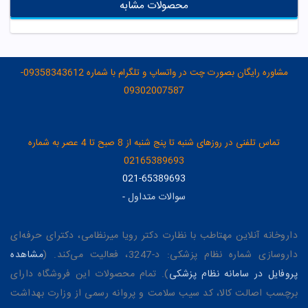
محصولات مشابه
مشاوره رایگان بصورت چت در واتساپ و تلگرام با شماره 09358343612-
09302007587
تماس تلفنی در روزهای شنبه تا پنج شنبه از 8 صبح تا 4 عصر به شماره
02165389693
021-65389693
سوالات متداول
-
داروخانه آنلاین مهتاطب با نظارت دکتر رویا میرنظامی، دکترای حرفه‌ای
داروسازی شماره نظام پزشکی: د-3247، فعالیت می‌کند. (
مشاهده
پروفایل در سامانه نظام پزشکی
). تمام محصولات این فروشگاه دارای
برچسب اصالت کالا، کد سیب سلامت و پروانه رسمی از وزارت بهداشت