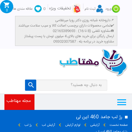
تخفیفات ویژه
ورود
ثبت نام
0
علاقه مندی ها
0
داروخانه شبانه روزی دکتر رویا میرنظامی📌
تمامی محصولات دارای برچسب اصالت کالا و سیب سلامت میباشند✔️
مشاوره تلفنی (8 تا 16) : 02165389693☎️
​ارسال رایگان برای خرید های بالای 4 میلیون تومان با پست پیشتاز
مشاوره خرید در برنامه بله : 09302007587
مجله مهتاطب
رژ لب جامد 460 این لی
صفحه نخست
آرایشی
لوازم آرایش
آرایش لب
رژ لب
رژ لب جامد 460 این لی