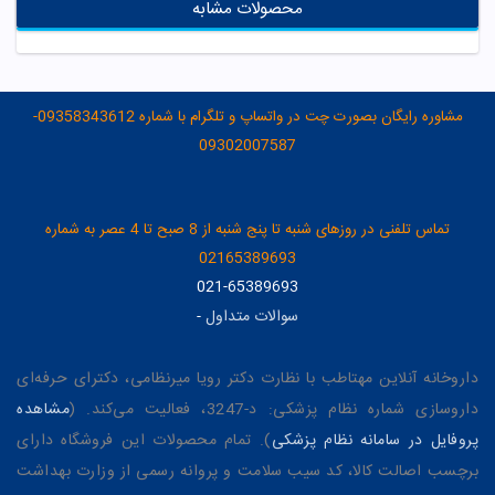
محصولات مشابه
مشاوره رایگان بصورت چت در واتساپ و تلگرام با شماره 09358343612-
09302007587
تماس تلفنی در روزهای شنبه تا پنج شنبه از 8 صبح تا 4 عصر به شماره
02165389693
021-65389693
سوالات متداول
-
داروخانه آنلاین مهتاطب با نظارت دکتر رویا میرنظامی، دکترای حرفه‌ای
داروسازی شماره نظام پزشکی: د-3247، فعالیت می‌کند. (
مشاهده
پروفایل در سامانه نظام پزشکی
). تمام محصولات این فروشگاه دارای
برچسب اصالت کالا، کد سیب سلامت و پروانه رسمی از وزارت بهداشت