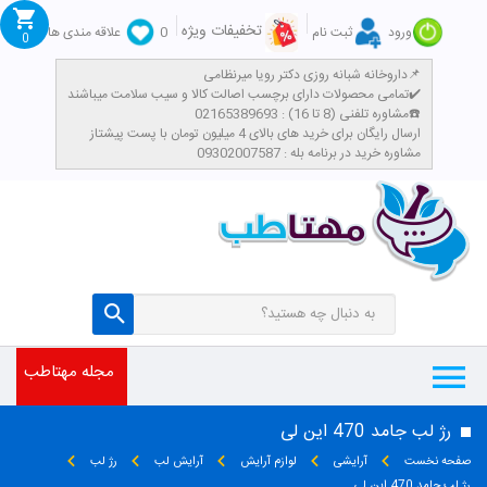
تخفیفات ویژه
ورود
ثبت نام
0
علاقه مندی ها
0
داروخانه شبانه روزی دکتر رویا میرنظامی📌
تمامی محصولات دارای برچسب اصالت کالا و سیب سلامت میباشند✔️
مشاوره تلفنی (8 تا 16) : 02165389693☎️
​ارسال رایگان برای خرید های بالای 4 میلیون تومان با پست پیشتاز
مشاوره خرید در برنامه بله : 09302007587
مجله مهتاطب
رژ لب جامد 470 این لی
صفحه نخست
آرایشی
لوازم آرایش
آرایش لب
رژ لب
رژ لب جامد 470 این لی