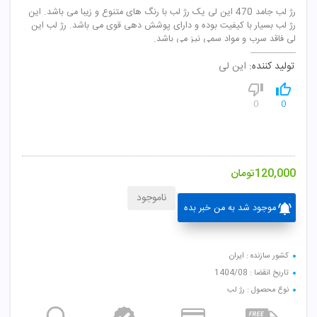
رژ لب جامد 470 این لی یک رژ لب با رنگ های متنوع و زیبا می باشد. این
رژ لب بسیار با کیفیت بوده و دارای پوشش دهی قوی می باشد. رژ لب این
لی فاقد سرب و مواد سمی نیز می باشد.
تولید کننده:
این لی
0
0
120,000
تومان
ناموجود
موجود شد به من خبر بده
کشور سازنده : ایران
تاریخ انقضا : 1404/08
نوع محصول : رژ لب