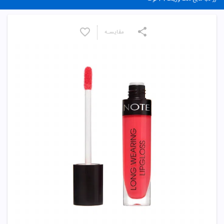
مقایسـه