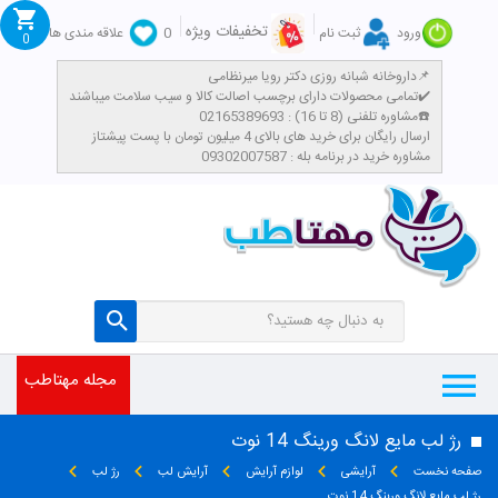
تخفیفات ویژه
ورود
ثبت نام
0
علاقه مندی ها
0
داروخانه شبانه روزی دکتر رویا میرنظامی📌
تمامی محصولات دارای برچسب اصالت کالا و سیب سلامت میباشند✔️
مشاوره تلفنی (8 تا 16) : 02165389693☎️
​ارسال رایگان برای خرید های بالای 4 میلیون تومان با پست پیشتاز
مشاوره خرید در برنامه بله : 09302007587
مجله مهتاطب
رژ لب مایع لانگ ورینگ 14 نوت
صفحه نخست
آرایشی
لوازم آرایش
آرایش لب
رژ لب
رژ لب مایع لانگ ورینگ 14 نوت