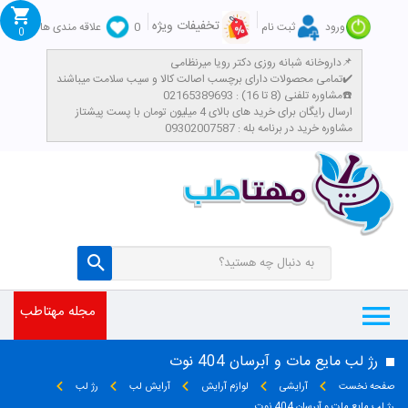
تخفیفات ویژه
ورود
ثبت نام
0
علاقه مندی ها
0
داروخانه شبانه روزی دکتر رویا میرنظامی📌
تمامی محصولات دارای برچسب اصالت کالا و سیب سلامت میباشند✔️
مشاوره تلفنی (8 تا 16) : 02165389693☎️
​ارسال رایگان برای خرید های بالای 4 میلیون تومان با پست پیشتاز
مشاوره خرید در برنامه بله : 09302007587
مجله مهتاطب
رژ لب مایع مات و آبرسان 404 نوت
صفحه نخست
آرایشی
لوازم آرایش
آرایش لب
رژ لب
رژ لب مایع مات و آبرسان 404 نوت