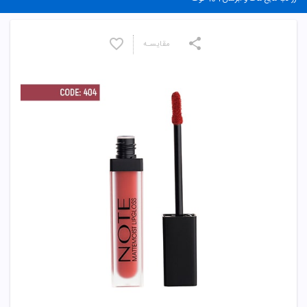
مقایسـه