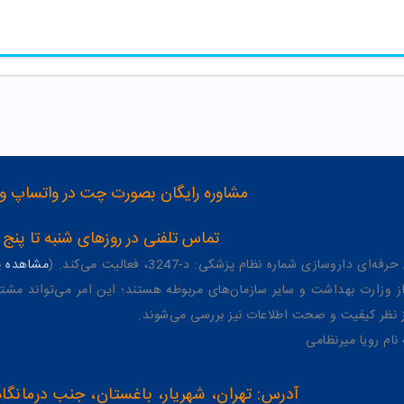
مشاوره رایگان بصورت چت در واتساپ و تلگرام با شماره 12
تماس تلفنی در روزهای شنبه تا پنج شنبه از 8 صبح تا 4 عصر به شمار
وسازی شماره نظام پزشکی: د-3247، فعالیت می‌کند. (
مشاهده پر
وزارت بهداشت و سایر سازمان‌های مربوطه هستند؛ این امر می‌تواند مشتر
از نظر کیفیت و صحت اطلاعات نیز بررسی می‌شوند.
آدرس: تهران، شهریار، باغستان، جنب درمانگاه