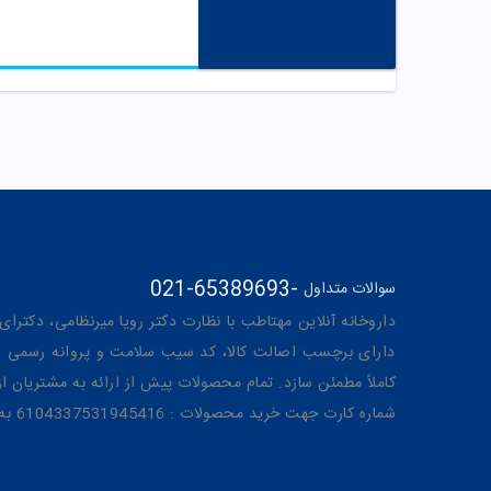
021-65389693
-
سوالات متداول
داروخانه آنلاین مهتاطب با نظارت دکتر رویا میرنظامی، دکترای حرفه‌ای دار
دارای برچسب اصالت کالا، کد سیب سلامت و پروانه رسمی از 
کاملاً مطمئن سازد. تمام محصولات پیش از ارائه به مشتریان 
شماره کارت جهت خرید محصولات : 6104337531945416 به نام رویا میرنظامی