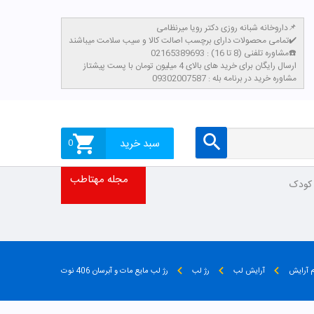
داروخانه شبانه روزی دکتر رویا میرنظامی📌
تمامی محصولات دارای برچسب اصالت کالا و سیب سلامت میباشند✔️
مشاوره تلفنی (8 تا 16) : 02165389693☎️
​ارسال رایگان برای خرید های بالای 4 میلیون تومان با پست پیشتاز
مشاوره خرید در برنامه بله : 09302007587
سبد خرید
0
مجله مهتاطب
 کودک
م آرایش
آرایش لب
رژ لب
رژ لب مایع مات و آبرسان 406 نوت