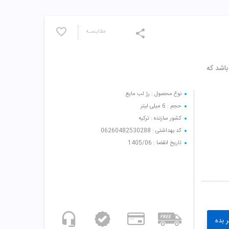
مقایسـه
 نوت حاوی روغن ماکادامیا و ویتامین E می باشد که
نوع محصول : رژ لب مایع
حجم : 6 میلی لیتر
کشور سازنده : ترکیه
کد بهداشتی : 06260482530288
تاریخ انقضا : 1405/06
 بده