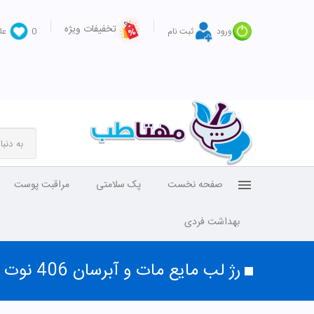
تخفیفات ویژه
ورود
ثبت نام
0
عل
صفحه نخست
پک سلامتی
مراقبت پوست
بهداشت فردی
رژ لب مایع مات و آبرسان 406 نوت