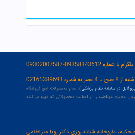
093583436-09302007587
ه 02165389693
وفایل در سامانه نظام پزشکی
). تمام محصولات این فروشگاه
یان محترم مهتاطب را از اصالت محصولاتی که تهیه می‌کنند
 حکیم، داروخانه شبانه روزی دکتر رویا میرنظامی