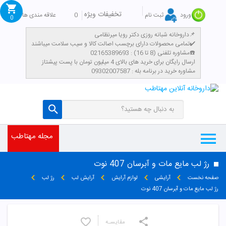
تخفیفات ویژه
0
علاقه مندی ها
ورود
ثبت نام
0
داروخانه شبانه روزی دکتر رویا میرنظامی📌
تمامی محصولات دارای برچسب اصالت کالا و سیب سلامت میباشند✔️
مشاوره تلفنی (8 تا 16) : 02165389693☎️
​ارسال رایگان برای خرید های بالای 4 میلیون تومان با پست پیشتاز
مشاوره خرید در برنامه بله : 09302007587
مجله مهتاطب
رژ لب مایع مات و آبرسان 407 نوت
صفحه نخست
آرایشی
لوازم آرایش
آرایش لب
رژ لب
رژ لب مایع مات و آبرسان 407 نوت
مقایسـه