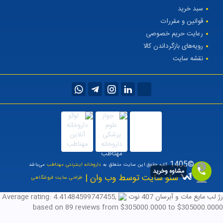
سبد خرید
قوانین و مقررات
رعایت حریم خصوصی
رویه‌های بازگرداندن کالا
نقشه سایت
©1405
کلیه حقوق این سایت متعلق به
داروخانه اینترنتی مهتاطب
می‌باشد
مشاوه وخرید
سئو سایت توسط وب وان |
طراحی سایت فروشگاهی
رژ لب مایع مات و آبرسان 407 نوت
,
4.41484599747455
Average rating:
based on
89
reviews
from $
305000.0000
to $
305000.0000