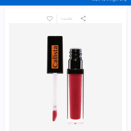
مقایسـه