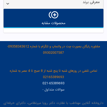
معرفی برند
محصولات مشابه
مشاوره رایگان بصورت چت در واتساپ و تلگرام با شماره 09358343612-
09302007587
تماس تلفنی در روزهای شنبه تا پنج شنبه از 8 صبح تا 4 عصر به شماره
02165389693
021-65389693
سوالات متداول
-
داروخانه آنلاین مهتاطب با نظارت دکتر رویا میرنظامی، دکترای حرفه‌ای