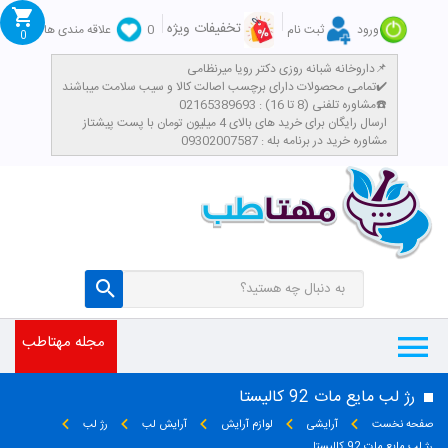
تخفیفات ویژه
ورود
ثبت نام
0
علاقه مندی ها
0
داروخانه شبانه روزی دکتر رویا میرنظامی📌
تمامی محصولات دارای برچسب اصالت کالا و سیب سلامت میباشند✔️
مشاوره تلفنی (8 تا 16) : 02165389693☎️
​ارسال رایگان برای خرید های بالای 4 میلیون تومان با پست پیشتاز
مشاوره خرید در برنامه بله : 09302007587
مجله مهتاطب
رژ لب مایع مات 92 کالیستا
صفحه نخست
آرایشی
لوازم آرایش
آرایش لب
رژ لب
رژ لب مایع مات 92 کالیستا