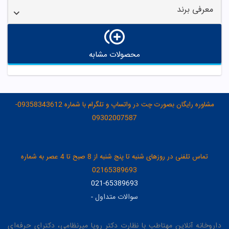
معرفی برند
محصولات مشابه
مشاوره رایگان بصورت چت در واتساپ و تلگرام با شماره 09358343612-
09302007587
تماس تلفنی در روزهای شنبه تا پنج شنبه از 8 صبح تا 4 عصر به شماره
02165389693
021-65389693
سوالات متداول
-
داروخانه آنلاین مهتاطب با نظارت دکتر رویا میرنظامی، دکترای حرفه‌ای