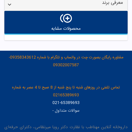
معرفی برند
محصولات مشابه
مشاوره رایگان بصورت چت در واتساپ و تلگرام با شماره 09358343612-
09302007587
تماس تلفنی در روزهای شنبه تا پنج شنبه از 8 صبح تا 4 عصر به شماره
02165389693
021-65389693
سوالات متداول
-
داروخانه آنلاین مهتاطب با نظارت دکتر رویا میرنظامی، دکترای حرفه‌ای