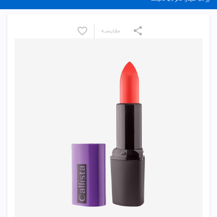
مقایسـه