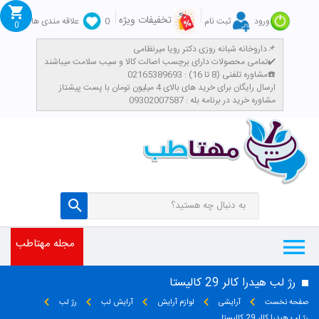
تخفیفات ویژه
ورود
ثبت نام
0
علاقه مندی ها
0
داروخانه شبانه روزی دکتر رویا میرنظامی📌
تمامی محصولات دارای برچسب اصالت کالا و سیب سلامت میباشند✔️
مشاوره تلفنی (8 تا 16) : 02165389693☎️
​ارسال رایگان برای خرید های بالای 4 میلیون تومان با پست پیشتاز
مشاوره خرید در برنامه بله : 09302007587
مجله مهتاطب
رژ لب هیدرا کالر 29 کالیستا
صفحه نخست
آرایشی
لوازم آرایش
آرایش لب
رژ لب
رژ لب هیدرا کالر 29 کالیستا