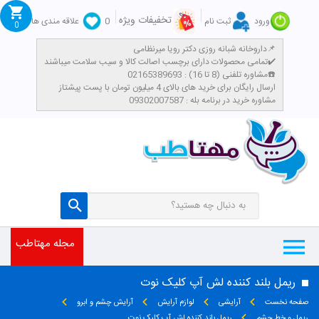
تخفیفات ویژه
ورود
ثبت نام
0
علاقه مندی ها
0
داروخانه شبانه روزی دکتر رویا میرنظامی📌
تمامی محصولات دارای برچسب اصالت کالا و سیب سلامت میباشند✔️
مشاوره تلفنی (8 تا 16) : 02165389693☎️
​ارسال رایگان برای خرید های بالای 4 میلیون تومان با پست پیشتاز
مشاوره خرید در برنامه بله : 09302007587
مجله مهتاطب
ریمل بلند کننده لش آپ کلیک نوت
صفحه نخست
آرایشی
لوازم آرایش
آرایش چشم و ابرو
ریمل و خط چشم
ریمل بلند کننده لش آپ کلیک نوت