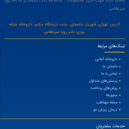
شماره کارت جهت خرید محصولات : 6104337531945416 به نام رویا
میرنظامی
آدرس: تهران، شهریار، باغستان، جنب درمانگاه حکیم، داروخانه شبانه
روزی دکتر رویا میرنظامی
لینک‌های مرتبط
داروخانه آنلاین
داستان ما
تماس با ما
پرسش‌های متداول
روش‌های پرداخت
مجوزها
مجله مهتاطب
درمان ریزش مو
خدمات مشتریان