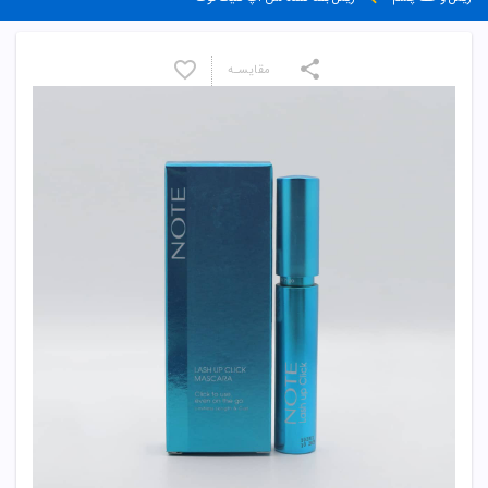
مقایسـه