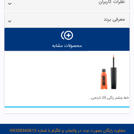
نظرات کاربران
معرفی برند
محصولات مشابه
خط چشم رنگی 05 نارنجی کالیستا
مشاوره رایگان بصورت چت در واتساپ و تلگرام با شماره 09358343612-