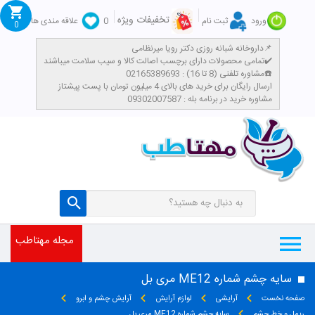
تخفیفات ویژه
ورود
ثبت نام
0
علاقه مندی ها
0
داروخانه شبانه روزی دکتر رویا میرنظامی📌
تمامی محصولات دارای برچسب اصالت کالا و سیب سلامت میباشند✔️
مشاوره تلفنی (8 تا 16) : 02165389693☎️
​ارسال رایگان برای خرید های بالای 4 میلیون تومان با پست پیشتاز
مشاوره خرید در برنامه بله : 09302007587
مجله مهتاطب
سایه چشم شماره ME12 مری بل
صفحه نخست
آرایشی
لوازم آرایش
آرایش چشم و ابرو
ریمل و خط چشم
سایه چشم شماره ME12 مری بل