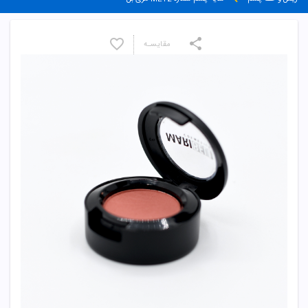
مقایسـه