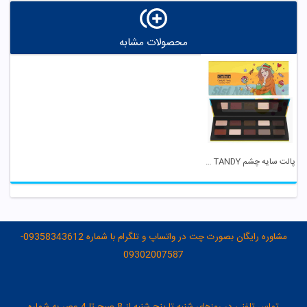
محصولات مشابه
پالت سایه چشم CANDY & TANDY کالیستا
مشاوره رایگان بصورت چت در واتساپ و تلگرام با شماره 09358343612-
09302007587
تماس تلفنی در روزهای شنبه تا پنج شنبه از 8 صبح تا 4 عصر به شماره