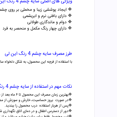
ویژگی های اصلی
سایه چشم 4 رنگ این لی
🔷
ایجاد پوششی زیبا و مخملی بر روی چشم
🔷
دارای بافتی نرم و ابریشمی
🔷
دوام و ماندگاری طولانی
🔷
دارای چهار رنگ مکمل و منحصر به فرد
طرز مصرف
سایه چشم 4 رنگ این لی
با استفاده از فرچه این محصول، به شکل دلخواه سا
نکات مهم در استفاده از
سایه چشم 4 رنگ این لی
🔷بهترین زمان مصرف این محصول تا ۶ ماه بعد از باز کردن درب آن است.
🔷در صورت بروز حساسیت، خارش و سوزش از مص
🔷پس از هربار استفاده درب محصول را ببندید.
🔷دور از دسترس اطفال و در دمای اتاق نگهداری ش
🔷این محصول فقط برای پشت چشم میباشد و از ت