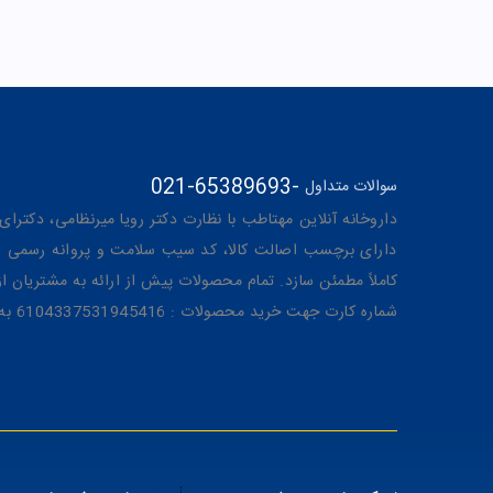
021-65389693
-
سوالات متداول
داروخانه آنلاین مهتاطب با نظارت دکتر رویا میرنظامی، دکترای حرفه‌ای دار
دارای برچسب اصالت کالا، کد سیب سلامت و پروانه رسمی از 
کاملاً مطمئن سازد. تمام محصولات پیش از ارائه به مشتریان 
شماره کارت جهت خرید محصولات : 6104337531945416 به نام رویا میرنظامی