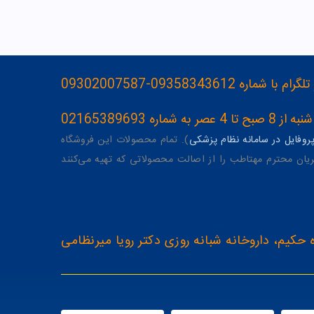
093583436-09302007587
ه 02165389693
وفایل در سامانه نظام پزشکی
). تمام محصولات این فروشگاه
یان محترم مهتاطب را از اصالت محصولاتی که تهیه می‌کنند
 حکیم، داروخانه شبانه روزی دکتر رویا میرنظامی