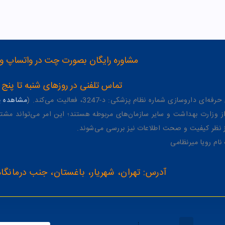
مشاوره رایگان بصورت چت در واتساپ و تلگرام با شماره 12
تماس تلفنی در روزهای شنبه تا پنج شنبه از 8 صبح تا 4 عصر به شمار
وسازی شماره نظام پزشکی: د-3247، فعالیت می‌کند. (
مشاهده پر
وزارت بهداشت و سایر سازمان‌های مربوطه هستند؛ این امر می‌تواند مشتر
از نظر کیفیت و صحت اطلاعات نیز بررسی می‌شوند.
آدرس: تهران، شهریار، باغستان، جنب درمانگاه