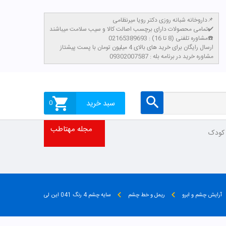
داروخانه شبانه روزی دکتر رویا میرنظامی📌
تمامی محصولات دارای برچسب اصالت کالا و سیب سلامت میباشند✔️
مشاوره تلفنی (8 تا 16) : 02165389693☎️
​ارسال رایگان برای خرید های بالای 4 میلیون تومان با پست پیشتاز
مشاوره خرید در برنامه بله : 09302007587
سبد خرید
0
مجله مهتاطب
 کودک
آرایش چشم و ابرو
ریمل و خط چشم
سایه چشم 4 رنگ 041 این لی