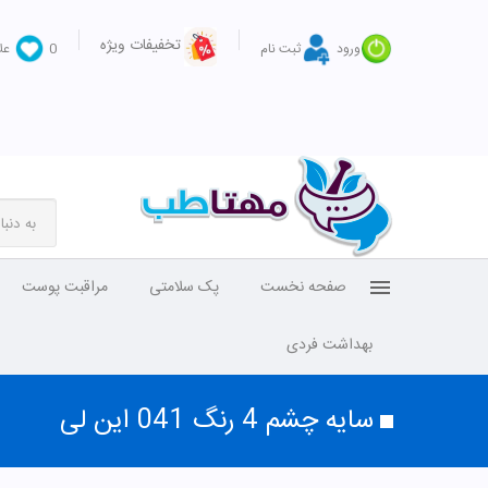
تخفیفات ویژه
ورود
ثبت نام
0
عل
صفحه نخست
پک سلامتی
مراقبت پوست
بهداشت فردی
سایه چشم 4 رنگ 041 این لی