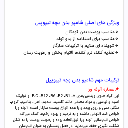
ویژگی های اصلی
شامپو بدن بچه تیپوپیل
🔹مناسب پوست بدن کودکان
🔹مناسب برای استفاده از بدو تولد
🔹شوینده ای ملایم با ترکیبات سازگار
🔹تغذیه کنند، نرم کننده، التیام بخش و رطوبت رسان
ترکیبات مهم
شامپو بدن بچه تیپوپیل
📌
عصاره آلوئه ورا:
این گیاه حاوی ویتامین‌های
A
،
B1
،
B2
،
B6
،
B12
،
C
،
E
و فولیک
اسید و نیاسین و مواد معدنی مانند کلسیم، سدیم، آهن، پتاسیم، کروم،
منگنز، مس و روی بوده و با همه انواع پوست سازگار است. آلوئه ورا
خواص ضد التهابی داشته و به ترمیم و بهبود زخم‌ها کمک می‌کند.
خواص آب‌رسانی آلوئه ورا فوق‌العاده بوده و رطوبت پوست را به شکل
شگفت‌انگیزی حفظ می‌نماید. در فصل زمستان به عنوان آب‌رسان