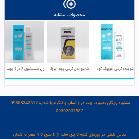
محصولات مشابه
شوینده کرمی آتوپیک کودک ماتیلدا
شامپو بدن کرمی بچه ایروکس
ژل شستشوی 2 در 1 پوست کودک ماتیلدا
مشاوره رایگان بصورت چت در واتساپ و تلگرام با شماره 09358343612-
09302007587
تماس تلفنی در روزهای شنبه تا پنج شنبه از 8 صبح تا 4 عصر به شماره