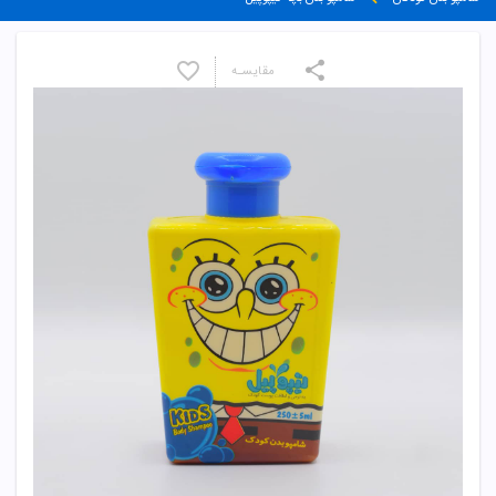
مقایسـه