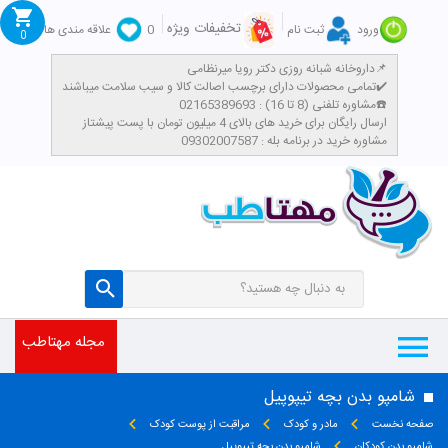
تخفیفات ویژه
ورود
ثبت نام
0
علاقه مندی ها
0
داروخانه شبانه روزی دکتر رویا میرنظامی📌
تمامی محصولات دارای برچسب اصالت کالا و سیب سلامت میباشند✔️
مشاوره تلفنی (8 تا 16) : 02165389693☎️
​ارسال رایگان برای خرید های بالای 4 میلیون تومان با پست پیشتاز
مشاوره خرید در برنامه بله : 09302007587
مجله مهتاطب
شامپو بدن بچه تیپوپیل
صفحه نخست
مادر و کودک
مراقبت از پوست کودک
شامپو بدن کودکان
شامپو بدن بچه تیپوپیل