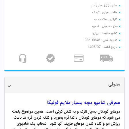
سایز : 200 میلی لیتر
مناسب برای : کودک
کارائی : سلامت مو
نوع محصول : شامپو
کشور سازنده : ایران
کد بهداشتی : 38/10646
تاریخ انقضا : 1405/07
معرفی
معرفی شامپو بچه بسیار ملایم فولیکا
موهای کودکان بسیار نازک و به شکل کرکی است. همین موضوع باعث
می شود که موهای کودکان دائما گره بخورد و شانه کردن گره ها باعث
ریزش مو و کنده شدن موهای ظریف آنها شود. انتخاب یک شامپوی