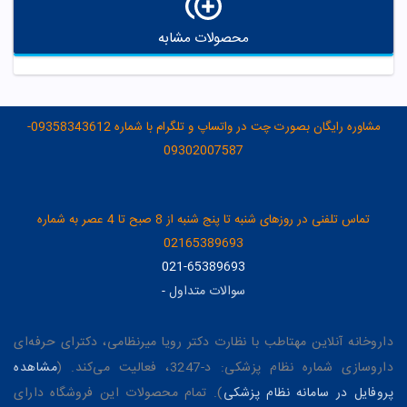
محصولات مشابه
مشاوره رایگان بصورت چت در واتساپ و تلگرام با شماره 09358343612-
09302007587
تماس تلفنی در روزهای شنبه تا پنج شنبه از 8 صبح تا 4 عصر به شماره
02165389693
021-65389693
سوالات متداول
-
داروخانه آنلاین مهتاطب با نظارت دکتر رویا میرنظامی، دکترای حرفه‌ای
داروسازی شماره نظام پزشکی: د-3247، فعالیت می‌کند. (
مشاهده
پروفایل در سامانه نظام پزشکی
). تمام محصولات این فروشگاه دارای