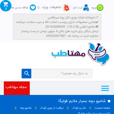
تخفیفات ویژه
ورود
ثبت نام
0
علاقه مندی ها
0
داروخانه شبانه روزی دکتر رویا میرنظامی📌
تمامی محصولات دارای برچسب اصالت کالا و سیب سلامت میباشند✔️
مشاوره تلفنی (8 تا 16) : 02165389693☎️
​ارسال رایگان برای خرید های بالای 4 میلیون تومان با پست پیشتاز
مشاوره خرید در برنامه بله : 09302007587
مجله مهتاطب
شامپو بچه بسیار ملایم فولیکا
صفحه نخست
مادر و کودک
مراقبت از موی کودک
شامپو بچه
شامپو بچه بسیار ملایم فولیکا