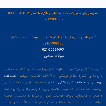
مشاوره رایگان بصورت چت در واتساپ و تلگرام با شماره 09358343612-
09302007587
تماس تلفنی در روزهای شنبه تا پنج شنبه از 8 صبح تا 4 عصر به شماره
02165389693
021-65389693
سوالات متداول
-
داروخانه آنلاین مهتاطب با نظارت دکتر رویا میرنظامی، دکترای حرفه‌ای
داروسازی شماره نظام پزشکی: د-3247، فعالیت می‌کند. (
مشاهده
پروفایل در سامانه نظام پزشکی
). تمام محصولات این فروشگاه دارای
برچسب اصالت کالا، کد سیب سلامت و پروانه رسمی از وزارت بهداشت
و سایر سازمان‌های مربوطه هستند؛ این امر می‌تواند مشتریان محترم
مهتاطب را از اصالت محصولاتی که تهیه می‌کنند کاملاً مطمئن سازد.