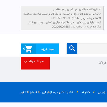
داروخانه شبانه روزی دکتر رویا میرنظامی📌
تمامی محصولات دارای برچسب اصالت کالا و سیب سلامت میباشند✔️
مشاوره تلفنی (8 تا 16) : 02165389693☎️
​ارسال رایگان برای خرید های بالای 4 میلیون تومان با پست پیشتاز
مشاوره خرید در برنامه بله : 09302007587
سبد خرید
0
مجله مهتاطب
 کودک
ارتوپدی
شکم بند
شکم بند لاغری و بعد از بارداری A 03 سایز XL تینور