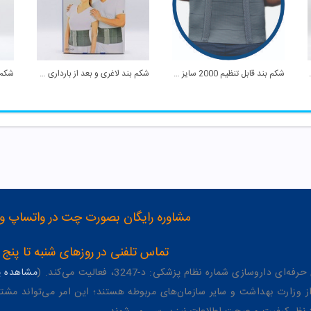
 سایز XXL پین مد
شکم بند قابل تنظیم 2000 سایز XXL پین مد
شکم بند لاغری و بعد از بارداری A 03 سایز M تینور
مشاوره رایگان بصورت چت در واتساپ و تلگرام با شماره 12
تماس تلفنی در روزهای شنبه تا پنج شنبه از 8 صبح تا 4 عصر به شمار
وسازی شماره نظام پزشکی: د-3247، فعالیت می‌کند. (
مشاهده پر
وزارت بهداشت و سایر سازمان‌های مربوطه هستند؛ این امر می‌تواند مشتر