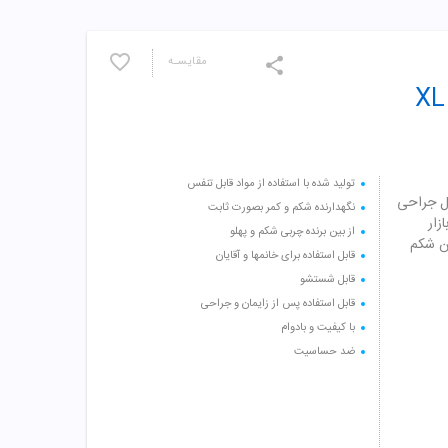
مقایسـه
شکم بند لاغری و بعد از بارداری A 03 سایز XL
تولید شده با استفاده از مواد قابل تنفس
مل جراحی
نگهدارنده شکم و کمر بصورت ثابت
زار
از بین برنده چربی شکم و پهلو
ین شکم
قابل استفاده برای خانمها و آقایان
قابل شستشو
قابل استفاده پس از زایمان و جراحی
با کیفیت و بادوام
ضد حساسیت