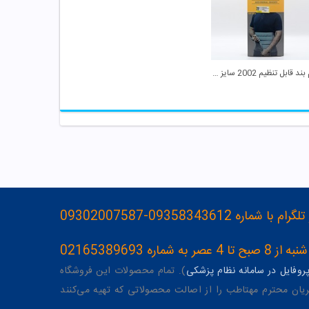
شکم بند قابل تنظیم 2002 سایز XL پین مد
093583436-09302007587
ه 02165389693
وفایل در سامانه نظام پزشکی
). تمام محصولات این فروشگاه
یان محترم مهتاطب را از اصالت محصولاتی که تهیه می‌کنند