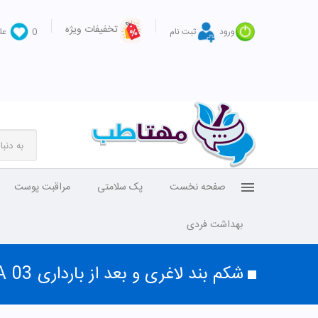
تخفیفات ویژه
ورود
ثبت نام
0
عل
صفحه نخست
پک سلامتی
مراقبت پوست
بهداشت فردی
شکم بند لاغری و بعد از بارداری A 03 سایز XL تینور