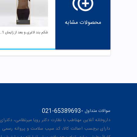
محصولات مشابه
شکم بند لاغری و بعد از زایمان 2001
021-65389693
-
سوالات متداول
داروخانه آنلاین مهتاطب با نظارت دکتر رویا میرنظامی، دکترای حرفه‌ای دار
دارای برچسب اصالت کالا، کد سیب سلامت و پروانه رسمی از 