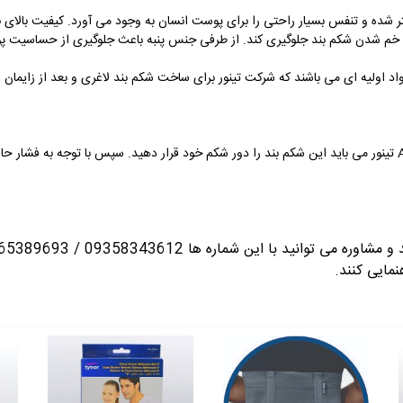
 شده و تنفس بسیار راحتی را برای پوست انسان به وجود می آورد. کیفیت بالای نخ
ا خم شدن شکم بند جلوگیری کند. از طرفی جنس پنبه باعث جلوگیری از حساسیت 
ی می باشند که شرکت تینور برای ساخت شکم بند لاغری و بعد از زایمان A 03 از آنها استفاده نموده است.
برای استفاده از شکم بند بعد از دوران بارداری A 01 تینور می باید این شکم بند را دور شکم خود قرار دهید. سپس
انید با این شماره ها 09358343612 / 02165389693
نمایی کنند.