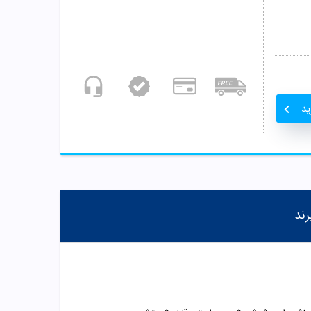
ید
رند