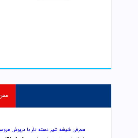
معر
معرفی شیشه شیر دسته دار با درپوش عروسکی کد 476 ب