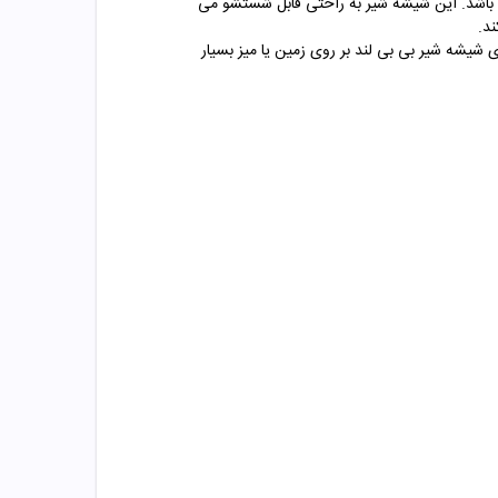
رپوش عروسکی کد 476 بی بی لند یک محصول ایرانی با کیفیت بوده که مناسب برای نوزادان 6 تا 18 ماه می باشد. این شیشه شیر به راحتی قابل شستشو می
شیشه شیر بی بی لند بر روی زمین یا میز بسیار