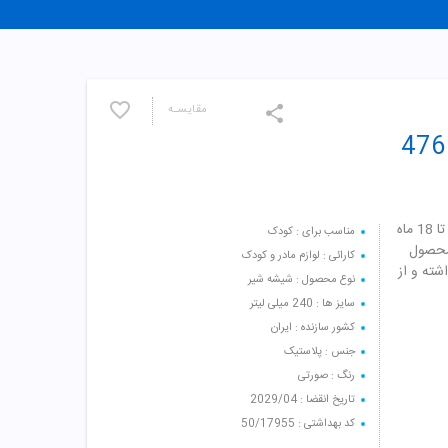
مقایسـه
شیشه شیر دسته دار با درپوش عروسکی کد 476
شیشه شیر دسته دار با درپوش عروسکی کد 476 بی بی لند مناسب برای 6 تا 18 ماه
مناسب برای : کودک
محصول
کارائی : لوازم مادر و کودک
شته و از
نوع محصول : شیشه شیر
سایز ها : 240 میلی لیتر
کشور سازنده : ایران
جنس : پلاستیک
رنگ : صورتی
تاریخ انقضا : 2029/04
کد بهداشتی : 50/17955