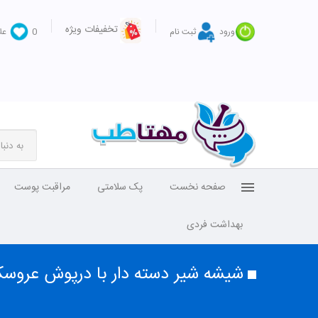
تخفیفات ویژه
ورود
ثبت نام
0
عل
صفحه نخست
پک سلامتی
مراقبت پوست
بهداشت فردی
شیشه شیر دسته دار با درپوش عروسکی کد 476 بی