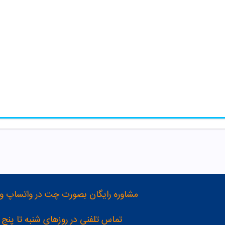
مشاوره رایگان بصورت چت در واتساپ و تلگرام با شماره 12
تماس تلفنی در روزهای شنبه تا پنج شنبه از 8 صبح تا 4 عصر به شمار