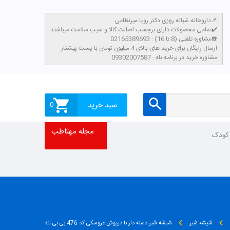
داروخانه شبانه روزی دکتر رویا میرنظامی📌
تمامی محصولات دارای برچسب اصالت کالا و سیب سلامت میباشند✔️
مشاوره تلفنی (8 تا 16) : 02165389693☎️
​ارسال رایگان برای خرید های بالای 4 میلیون تومان با پست پیشتاز
مشاوره خرید در برنامه بله : 09302007587
سبد خرید
0
مجله مهتاطب
 کودک
شیشه شیر
شیشه شیر دسته دار با درپوش عروسکی کد 476 بی بی لند