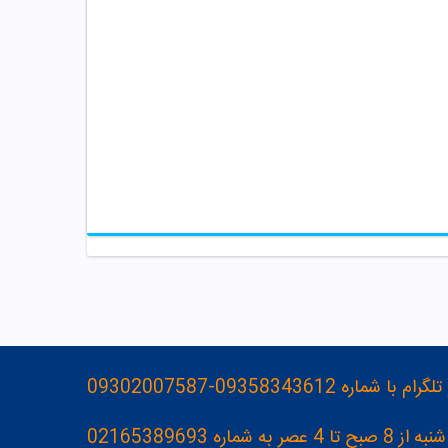
093583436-09302007587
ه 02165389693