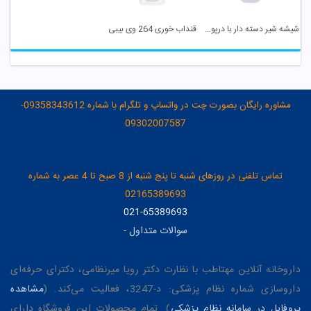
شیشه شیر دسته دار با درپوش عروسکی کد 477 بی بی لند
قنداب خوری 264 وی بیبی
مشاوره رایگان بصورت چت در واتساپ و تلگرام با شماره 09358343612-
09302007587
تماس تلفنی در روزهای شنبه تا پنج شنبه از 8 صبح تا 4 عصر به شماره
02165389693
021-65389693
سوالات متداول
-
داروخانه آنلاین مهتاطب با نظارت دکتر رویا میرنظامی، دکترای حرفه‌ای
داروسازی شماره نظام پزشکی: د-3247، فعالیت می‌کند. (
مشاهده
پروفایل در سامانه نظام پزشکی
). تمام محصولات این فروشگاه دارای