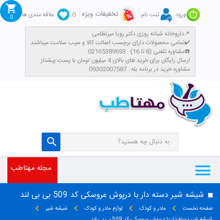
تخفیفات ویژه
ورود
ثبت نام
0
علاقه مندی ها
0
داروخانه شبانه روزی دکتر رویا میرنظامی📌
تمامی محصولات دارای برچسب اصالت کالا و سیب سلامت میباشند✔️
مشاوره تلفنی (8 تا 16) : 02165389693☎️
​ارسال رایگان برای خرید های بالای 4 میلیون تومان با پست پیشتاز
مشاوره خرید در برنامه بله : 09302007587
مجله مهتاطب
شیشه شیر دسته دار با درپوش عروسکی کد 509 بی بی لند
صفحه نخست
مادر و کودک
لوازم مادر و کودک
شیشه شیر
شیشه شیر دسته دار با درپوش عروسکی کد 509 بی بی لند