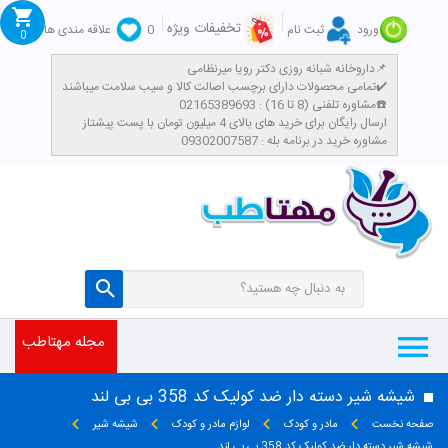
تخفیفات ویژه
ورود
ثبت نام
0
علاقه مندی ها
0
داروخانه شبانه روزی دکتر رویا میرنظامی📌
تمامی محصولات دارای برچسب اصالت کالا و سیب سلامت میباشند✔️
مشاوره تلفنی (8 تا 16) : 02165389693☎️
​ارسال رایگان برای خرید های بالای 4 میلیون تومان با پست پیشتاز
مشاوره خرید در برنامه بله : 09302007587
مجله مهتاطب
شیشه شیر دسته دار ضد کولیک کد 358 بی بی لند
صفحه نخست
مادر و کودک
لوازم مادر و کودک
شیشه شیر
شیشه شیر دسته دار ضد کولیک کد 358 بی بی لند