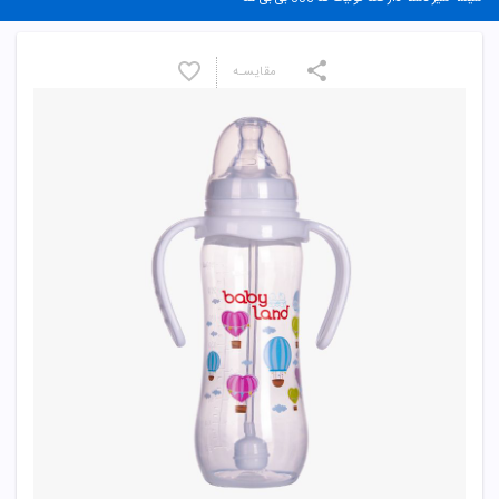
مقایسـه