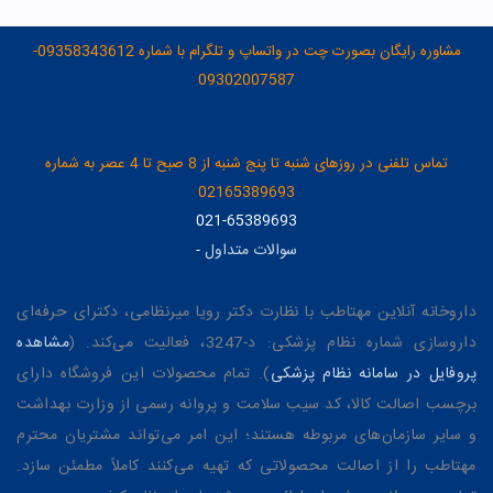
مشاوره رایگان بصورت چت در واتساپ و تلگرام با شماره 09358343612-
09302007587
تماس تلفنی در روزهای شنبه تا پنج شنبه از 8 صبح تا 4 عصر به شماره
02165389693
021-65389693
سوالات متداول
-
داروخانه آنلاین مهتاطب با نظارت دکتر رویا میرنظامی، دکترای حرفه‌ای
داروسازی شماره نظام پزشکی: د-3247، فعالیت می‌کند. (
مشاهده
پروفایل در سامانه نظام پزشکی
). تمام محصولات این فروشگاه دارای
برچسب اصالت کالا، کد سیب سلامت و پروانه رسمی از وزارت بهداشت
و سایر سازمان‌های مربوطه هستند؛ این امر می‌تواند مشتریان محترم
مهتاطب را از اصالت محصولاتی که تهیه می‌کنند کاملاً مطمئن سازد.