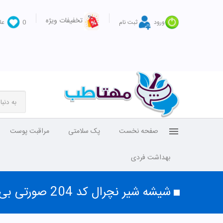
تخفیفات ویژه
ورود
ثبت نام
0
عل
صفحه نخست
پک سلامتی
مراقبت پوست
بهداشت فردی
شیشه شیر نچرال کد 204 صورتی بی بی لند