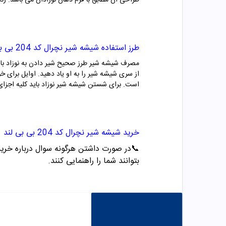
طراحی ان مطابق با فرم دهان نوزادان می باشد. رنگ
طرز استفاده
شیشه شیر نچرال کد
204
بی ب
مصرف شیشه شیر طرز صحیح شیر دادن به نوزاد با شیش
از سری شیشه شیر را به او یاد دهید. اوایل برای خ
است. برای شستن شیشه شیر نوزاد باید کلیه اجزای آن را همه روزه 10 دقیقه در ظرفی با آب جوش قرار
خرید
شیشه شیر نچرال کد
204
بی بی لند
📞
در صورت داشتن هرگونه سوال درباره خرید و مشاو
بتوانند شما را راهنمایی کنند.