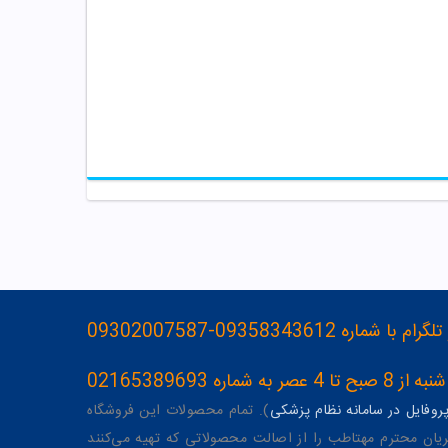
093583436-09302007587
ه 02165389693
وفایل در سامانه نظام پزشکی
). تمام محصولات این فروشگاه
یان محترم مهتاطب را از اصالت محصولاتی که تهیه می‌کنند