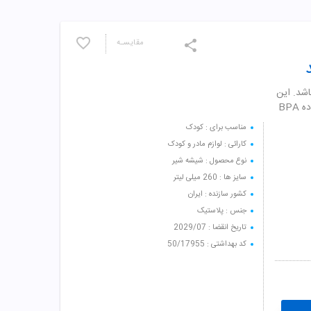
مقایسـه
 مناسب برای 6 تا 18 ماه می باشد. این
محصول در برابر شوک های حرارتی و ضربه مقاومت بالایی داشته و فاقد ماده BPA
مناسب برای : کودک
کارائی : لوازم مادر و کودک
نوع محصول : شیشه شیر
سایز ها : 260 میلی لیتر
کشور سازنده : ایران
جنس : پلاستیک
تاریخ انقضا : 2029/07
کد بهداشتی : 50/17955