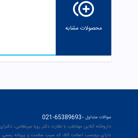
محصولات مشابه
021-65389693
-
سوالات متداول
داروخانه آنلاین مهتاطب با نظارت دکتر رویا میرنظامی، دکترای حرفه‌ای دار
دارای برچسب اصالت کالا، کد سیب سلامت و پروانه رسمی از 