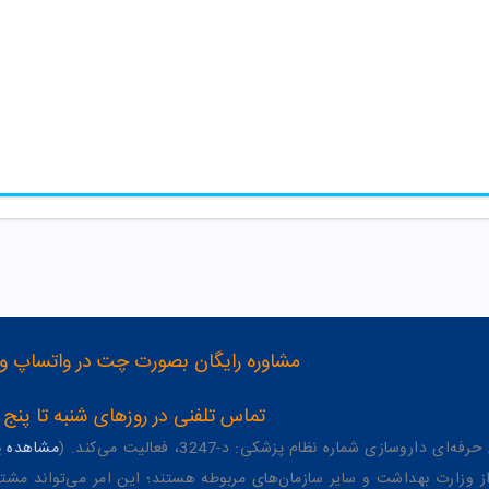
مشاوره رایگان بصورت چت در واتساپ و تلگرام با شماره 12
تماس تلفنی در روزهای شنبه تا پنج شنبه از 8 صبح تا 4 عصر به شمار
وسازی شماره نظام پزشکی: د-3247، فعالیت می‌کند. (
مشاهده پر
وزارت بهداشت و سایر سازمان‌های مربوطه هستند؛ این امر می‌تواند مشتر