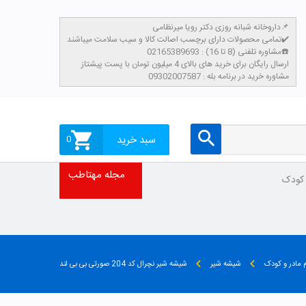
داروخانه شبانه روزی دکتر رویا میرنظامی📌
تمامی محصولات دارای برچسب اصالت کالا و سیب سلامت میباشند✔️
مشاوره تلفنی (8 تا 16) : 02165389693☎️
​ارسال رایگان برای خرید های بالای 4 میلیون تومان با پست پیشتاز
مشاوره خرید در برنامه بله : 09302007587
سبد خرید
0
مجله مهتاطب
 کودک
م مادر و کودک
شیشه شیر
شیشه شیر نچرال کد 204 صورتی بی بی لند