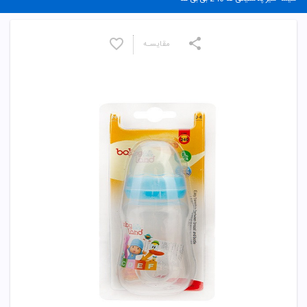
مقایسـه