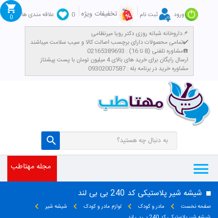
تخفیفات ویژه
ورود
ثبت نام
0
علاقه مندی ها
0
داروخانه شبانه روزی دکتر رویا میرنظامی📌
تمامی محصولات دارای برچسب اصالت کالا و سیب سلامت میباشند✔️
مشاوره تلفنی (8 تا 16) : 02165389693☎️
​ارسال رایگان برای خرید های بالای 4 میلیون تومان با پست پیشتاز
مشاوره خرید در برنامه بله : 09302007587
مجله مهتاطب
شیشه شیر پلاستیکی کد 240 بی بی لند
صفحه نخست
مادر و کودک
لوازم مادر و کودک
شیشه شیر
شیشه شیر پلاستیکی کد 240 بی بی لند