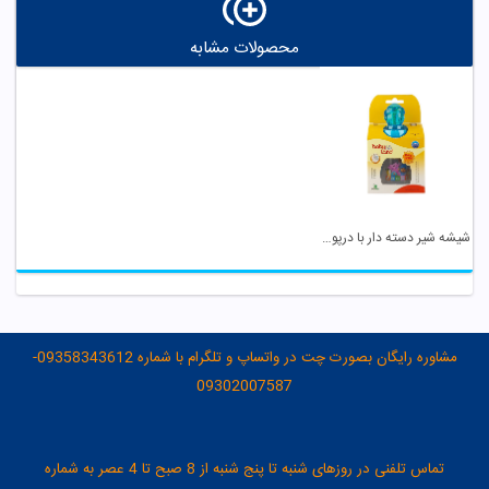
محصولات مشابه
شیشه شیر دسته دار با درپوش عروسکی کد 505 بی بی لند
مشاوره رایگان بصورت چت در واتساپ و تلگرام با شماره 09358343612-
09302007587
تماس تلفنی در روزهای شنبه تا پنج شنبه از 8 صبح تا 4 عصر به شماره