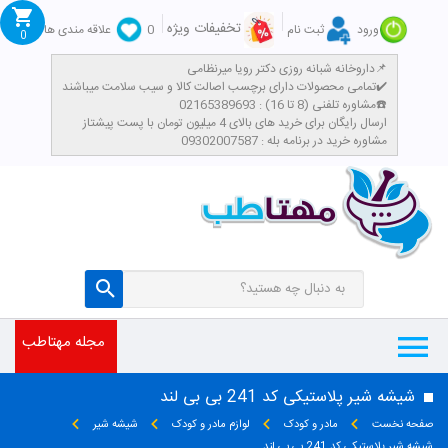
تخفیفات ویژه
ورود
ثبت نام
0
علاقه مندی ها
0
داروخانه شبانه روزی دکتر رویا میرنظامی📌
تمامی محصولات دارای برچسب اصالت کالا و سیب سلامت میباشند✔️
مشاوره تلفنی (8 تا 16) : 02165389693☎️
​ارسال رایگان برای خرید های بالای 4 میلیون تومان با پست پیشتاز
مشاوره خرید در برنامه بله : 09302007587
مجله مهتاطب
شیشه شیر پلاستیکی کد 241 بی بی لند
صفحه نخست
مادر و کودک
لوازم مادر و کودک
شیشه شیر
شیشه شیر پلاستیکی کد 241 بی بی لند