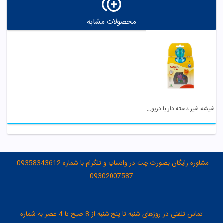
محصولات مشابه
شیشه شیر دسته دار با درپوش عروسکی کد 505 بی بی لند
مشاوره رایگان بصورت چت در واتساپ و تلگرام با شماره 09358343612-
09302007587
تماس تلفنی در روزهای شنبه تا پنج شنبه از 8 صبح تا 4 عصر به شماره