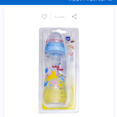
مقایسـه