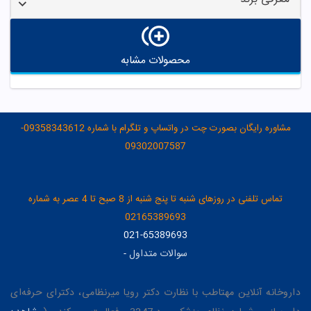
محصولات مشابه
مشاوره رایگان بصورت چت در واتساپ و تلگرام با شماره 09358343612-
09302007587
تماس تلفنی در روزهای شنبه تا پنج شنبه از 8 صبح تا 4 عصر به شماره
02165389693
021-65389693
سوالات متداول
-
داروخانه آنلاین مهتاطب با نظارت دکتر رویا میرنظامی، دکترای حرفه‌ای