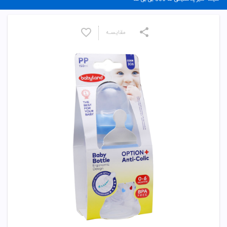
مقایسـه