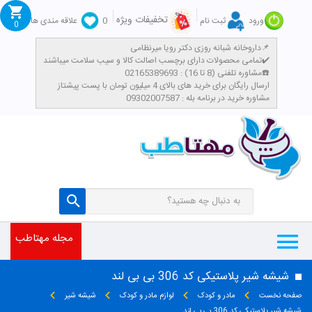
تخفیفات ویژه
ورود
ثبت نام
0
علاقه مندی ها
0
داروخانه شبانه روزی دکتر رویا میرنظامی📌
تمامی محصولات دارای برچسب اصالت کالا و سیب سلامت میباشند✔️
مشاوره تلفنی (8 تا 16) : 02165389693☎️
​ارسال رایگان برای خرید های بالای 4 میلیون تومان با پست پیشتاز
مشاوره خرید در برنامه بله : 09302007587
مجله مهتاطب
شیشه شیر پلاستیکی کد 306 بی بی لند
صفحه نخست
مادر و کودک
لوازم مادر و کودک
شیشه شیر
شیشه شیر پلاستیکی کد 306 بی بی لند