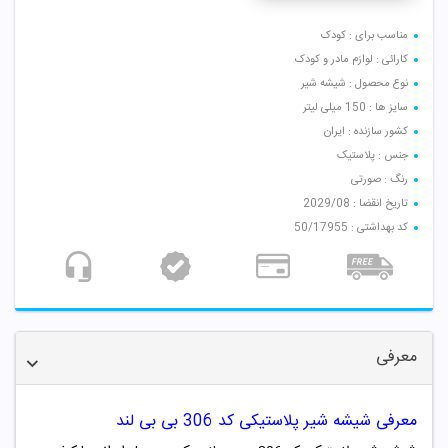
مناسب برای : کودک
کارائی : لوازم مادر و کودک
نوع محصول : شیشه شیر
سایز ها : 150 میلی لیتر
کشور سازنده : ایران
جنس : پلاستیک
رنگ : صورتی
تاریخ انقضا : 2029/08
کد بهداشتی : 50/17955
معرفی
معرفی شیشه شیر پلاستیکی کد 306 بی بی لند