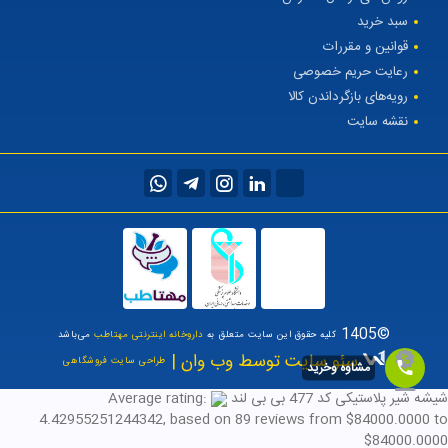
سبد خرید
قوانین و مقررات
رعایت حریم خصوصی
رویه‌های بازگرداندن کالا
نقشه سایت
©1405
کلیه حقوق این سایت متعلق به
داروخانه اینترنتی مهتاطب
می‌باشد
سئو سایت توسط وب وان |
طراحی سایت فروشگاهی
مشاوه وخرید
شیشه شیر پلاستیکی کد 477 بی بی لند
Average rating:
4.42955251244342
, based on
89
reviews
from $
84000.0000
to
$
84000.0000