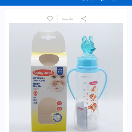
مقایسـه