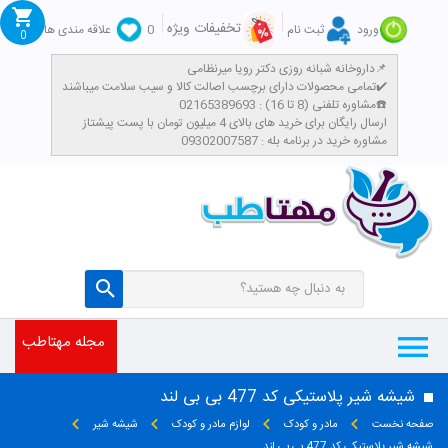
تخفیفات ویژه
ورود
ثبت نام
0
علاقه مندی ها
0
داروخانه شبانه روزی دکتر رویا میرنظامی📌
تمامی محصولات دارای برچسب اصالت کالا و سیب سلامت میباشند✔️
مشاوره تلفنی (8 تا 16) : 02165389693☎️
​ارسال رایگان برای خرید های بالای 4 میلیون تومان با پست پیشتاز
مشاوره خرید در برنامه بله : 09302007587
مجله مهتاطب
شیشه شیر پلاستیکی کد 477 بی بی لند
صفحه نخست
مادر و کودک
لوازم مادر و کودک
شیشه شیر
شیشه شیر پلاستیکی کد 477 بی بی لند