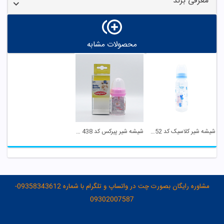
معرفی برند
محصولات مشابه
شیشه شیر کلاسیک کد 852 وی بیبی
شیشه شیر پیرکس کد 438 بی بی لند
مشاوره رایگان بصورت چت در واتساپ و تلگرام با شماره 09358343612-
09302007587