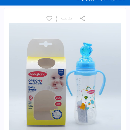
مقایسـه