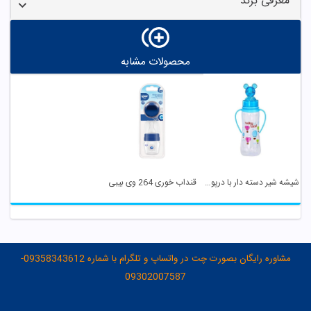
معرفی برند
محصولات مشابه
شیشه شیر دسته دار با درپوش عروسکی کد 477 بی بی لند
قنداب خوری 264 وی بیبی
مشاوره رایگان بصورت چت در واتساپ و تلگرام با شماره 09358343612-
09302007587