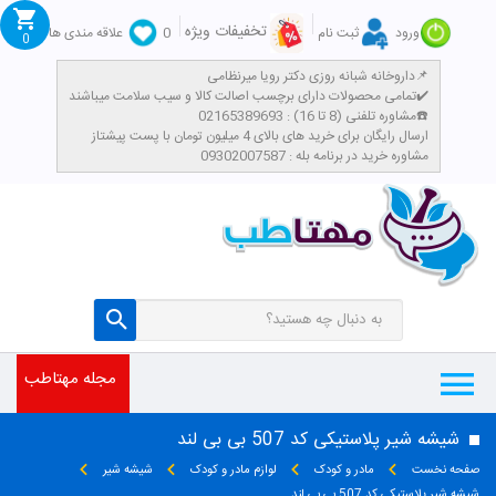
تخفیفات ویژه
ورود
ثبت نام
0
علاقه مندی ها
0
داروخانه شبانه روزی دکتر رویا میرنظامی📌
تمامی محصولات دارای برچسب اصالت کالا و سیب سلامت میباشند✔️
مشاوره تلفنی (8 تا 16) : 02165389693☎️
​ارسال رایگان برای خرید های بالای 4 میلیون تومان با پست پیشتاز
مشاوره خرید در برنامه بله : 09302007587
مجله مهتاطب
شیشه شیر پلاستیکی کد 507 بی بی لند
صفحه نخست
مادر و کودک
لوازم مادر و کودک
شیشه شیر
شیشه شیر پلاستیکی کد 507 بی بی لند