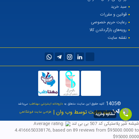
سبد خرید
قوانین و مقررات
رعایت حریم خصوصی
رویه‌های بازگرداندن کالا
نقشه سایت
©1405
کلیه حقوق این سایت متعلق به
داروخانه اینترنتی مهتاطب
می‌باشد
سئو سایت توسط وب وان |
طراحی سایت فروشگاهی
مشاوه وخرید
شیشه شیر پلاستیکی کد 507 بی بی لند
Average rating:
4.4166650338176
, based on
89
reviews
from $
95000.0000
to
$
95000.0000