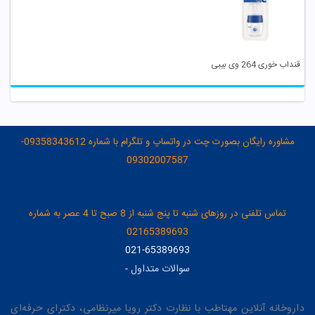
قنداب خوری 264 وی بیبی
مشاوره رایگان بصورت چت در واتساپ و تلگرام با شماره 09358343612-
09302007587
تماس تلفنی در روزهای شنبه تا پنج شنبه از 8 صبح تا 4 عصر به شماره
02165389693
021-65389693
سوالات متداول
-
داروخانه آنلاین مهتاطب با نظارت دکتر رویا میرنظامی، دکترای حرفه‌ای