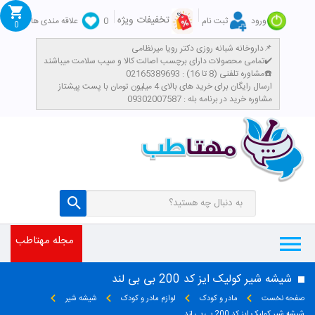
تخفیفات ویژه
ورود
ثبت نام
0
علاقه مندی ها
0
داروخانه شبانه روزی دکتر رویا میرنظامی📌
تمامی محصولات دارای برچسب اصالت کالا و سیب سلامت میباشند✔️
مشاوره تلفنی (8 تا 16) : 02165389693☎️
​ارسال رایگان برای خرید های بالای 4 میلیون تومان با پست پیشتاز
مشاوره خرید در برنامه بله : 09302007587
مجله مهتاطب
شیشه شیر کولیک ایز کد 200 بی بی لند
صفحه نخست
مادر و کودک
لوازم مادر و کودک
شیشه شیر
شیشه شیر کولیک ایز کد 200 بی بی لند