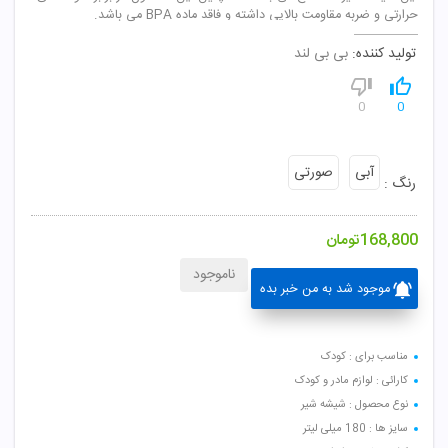
حرارتی و ضربه مقاومت بالایی داشته و فاقد ماده BPA می باشد.
تولید کننده:
بی بی لند
0
0
آبی
صورتی
رنگ :
168,800
تومان
ناموجود
موجود شد به من خبر بده
مناسب برای : کودک
کارائی : لوازم مادر و کودک
نوع محصول : شیشه شیر
سایز ها : 180 میلی لیتر