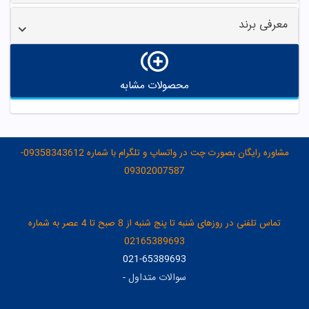
معرفی برند
محصولات مشابه
مشاوره رایگان بصورت چت در واتساپ و تلگرام با شماره 09358343612-
09302007587
تماس تلفنی در روزهای شنبه تا پنج شنبه از 8 صبح تا 4 عصر به شماره
02165389693
021-65389693
سوالات متداول
-