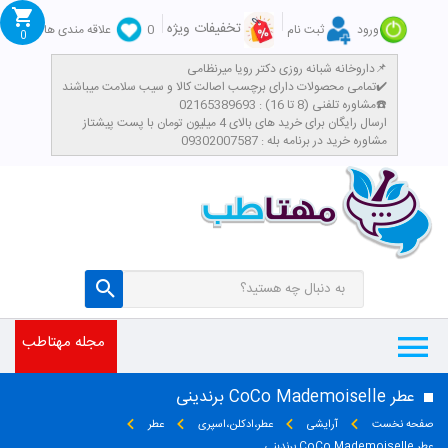
تخفیفات ویژه
ورود
ثبت نام
0
علاقه مندی ها
0
داروخانه شبانه روزی دکتر رویا میرنظامی📌
تمامی محصولات دارای برچسب اصالت کالا و سیب سلامت میباشند✔️
مشاوره تلفنی (8 تا 16) : 02165389693☎️
​ارسال رایگان برای خرید های بالای 4 میلیون تومان با پست پیشتاز
مشاوره خرید در برنامه بله : 09302007587
مجله مهتاطب
عطر CoCo Mademoiselle برندینی
صفحه نخست
آرایشی
عطر،ادکلن،اسپری
عطر
عطر CoCo Mademoiselle برندینی