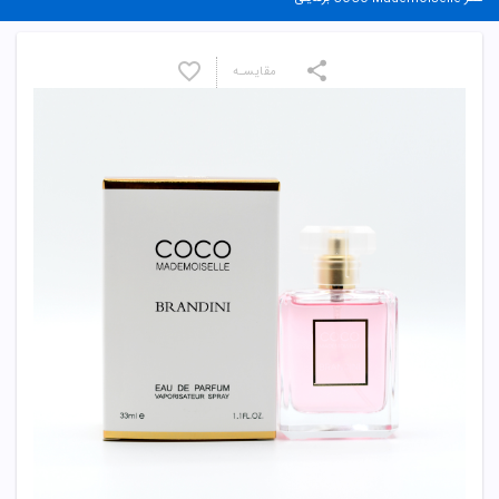
مقایسـه