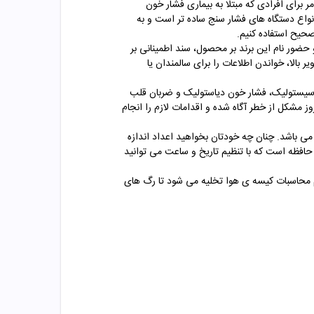
 برای افرادی که مبتلا به بیماری فشار خون
انواع دستگاه های فشار سنج ساده تر است و به
صحیح استفاده کنیم.
نا دارد و حضور نام این برند بر محصول، سند اطمینانی بر
الا، خواندن اطلاعات را برای سالمندان یا
ن فشار خون سیستولیک، فشار خون دیاستولیک و ضربان قلب
مشکل از خطر آگاه شده و اقدامات لازم را انجام
می باشد. چنان چه خودتان بخواهید اعداد اندازه
نید ممکن است خطا ایجاد شود یا گم شود؛ از این رو فشار سنج دیجیتالی مچی BC40 بیورر دارای 60 جایگاه حافظه است که با تنظیم تاریخ و ساعت می توانید
ام محاسبات کیسه ی هوا تخلیه می شود تا رگ های