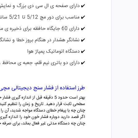
دارای صفحه ی ال سی دی بزرگ و نمایش 
✔️
مناسب برای دور مچ 5/12 تا 5/21 سانتی متر
✔️
دارای 60 جایگاه حافظه برای ذخیره ی مقادیر اندازه گیری شده
✔️
نشانگر هشدار در هنگام بروز خطا و نشانگر
✔️
دستگاه اتوماتیک پمپاژ هوا
✔️
دارای دو باتری نیم قلم، جعبه ی محافظ و
✔️
طرز استفاده از فشار سنج دیجیتالی مچی BC40 بیور
بهتر است حدود 5 دقیقه قبل از اند
سطحی ثابت قرار دهید. تاریخ و زمان را تنظیم کنی
چنان چه با پیغام خطای دستگاه مواجه شدید، آن را از
اگر قصد دارید دوباره فشار خون خود را اندازه گیری ک
چنان چه دستگاه مدتی غیر فعال بماند، برای صرف