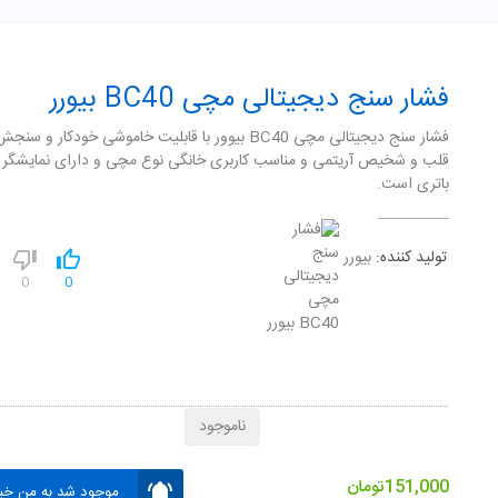
فشار سنج دیجیتالی مچی BC40 بیورر
فشار سنج ديجيتالی مچی BC40 بيوور با قابليت خاموشی خودکار و
قلب و شخيص آريتمی و مناسب کاربری خانگی نوع مچی و دارای نمايشگر
باتری است.
تولید کننده:
بیورر
0
0
ناموجود
151,000
تومان
موجود شد به من خبر