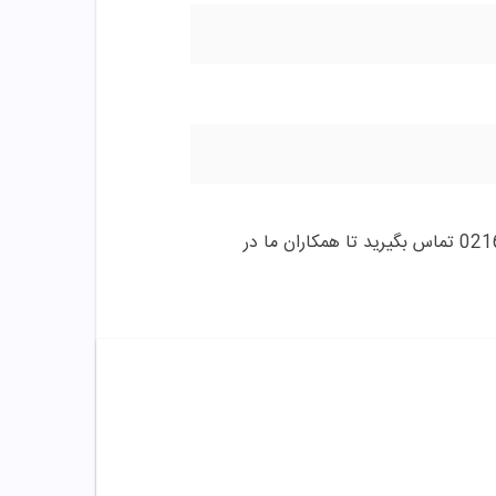
☎️در صورت داشتن هرگونه سوال درباره خرید و مشاوره می توانید با این شماره ها 09358343612 / 02165389693 تماس بگیرید تا همکاران ما در