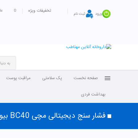
تخفیفات ویژه
0
عل
ورود
ثبت نام
صفحه نخست
پک سلامتی
مراقبت پوست
بهداشت فردی
فشار سنج دیجیتالی مچی BC40 بیورر