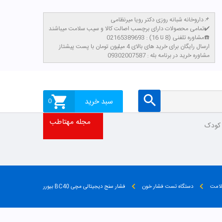
داروخانه شبانه روزی دکتر رویا میرنظامی📌
تمامی محصولات دارای برچسب اصالت کالا و سیب سلامت میباشند✔️
مشاوره تلفنی (8 تا 16) : 02165389693☎️
​ارسال رایگان برای خرید های بالای 4 میلیون تومان با پست پیشتاز
مشاوره خرید در برنامه بله : 09302007587
سبد خرید
0
مجله مهتاطب
 کودک
لامت
دستگاه تست فشار خون
فشار سنج دیجیتالی مچی BC40 بیورر