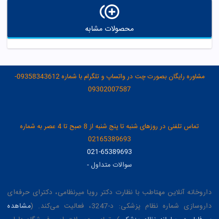
محصولات مشابه
مشاوره رایگان بصورت چت در واتساپ و تلگرام با شماره 09358343612-
09302007587
تماس تلفنی در روزهای شنبه تا پنج شنبه از 8 صبح تا 4 عصر به شماره
02165389693
021-65389693
سوالات متداول
-
داروخانه آنلاین مهتاطب با نظارت دکتر رویا میرنظامی، دکترای حرفه‌ای
داروسازی شماره نظام پزشکی: د-3247، فعالیت می‌کند. (
مشاهده