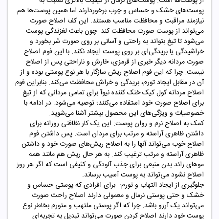
از پوست‌ها است. پوست‌های نرمال از کیفیت بالاتری نسبت به
پوست‌های خشک و حساس و چرب برخوردارند اما همین پوست‌ها هم
نیازمند مراقبت و محافظت مناسب هستند. این کف اصلاح صورت
می‌تواند از پوست صورت محافظت کند. چون باعث لغزندگی پوست
می‌شود تا تیغ بتواند به راحتی و آسانی بر روی صورت سُر بخورد و
خراشیدگی یا بریدگی‌ای بر روی پوست ایجاد نکند. با این فوم اصلاح
صورت مردانه دیگر خبری از قرمزی، خارش و ناراحتی پس از اصلاح
نیست. چرا که این فوم اصلاح ریش سازگار با هر نوع پوستی بوده و از
آن در مقابل ایجاد تورم، بریدگی و خراش محافظت می‌کند. بنابراین فوم
اصلاح مردانه کول کیک خنک کننده نیوآ برای تمامی مردانی که از تیغ
برای اصلاح صورت خود استفاده می‌کنند؛ توصیه می‌شود. در ادامه با
خصوصیات و ویژگی‌های این محصول بیشتر آشنا می‌شوید.
کمک به اصلاح نرم و روان پوست: این یک کار نظافتی روزانه برای
داشتن ظاهری آراسته و مرتب برای مردان است. پس داشتن فوم
اصلاح خوب می‌تواند آنها را به اصلاح ریش‌های صورت خود و داشتن
ظاهری آراسته و مرتب ترغیب کند. به هر حال ریش هم مانند همه
موهای زائد بدن منبعی برای جذب آلودگی‌ و کثیفی است که اگر هر روز
اصلاح نشود می‌تواند به پوست آسیب برساند.
جلوگیری از ایجاد التهاب و تورم: برای افرادی که پوستی حساس و
خشک و حتی پوستی نرمال و معمولی دارند اصلاح راحت صورت
می‌تواند یک آرزو باشد. چرا که اگر پوستی ملتهب و متورم بخاطر نوع
پوست خود دارند اصلاح کردن صورت می‌تواند تبدیل به تجربه‌ای