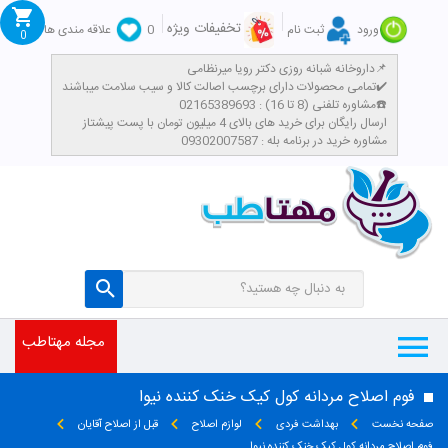
تخفیفات ویژه
ورود
ثبت نام
0
علاقه مندی ها
0
داروخانه شبانه روزی دکتر رویا میرنظامی📌
تمامی محصولات دارای برچسب اصالت کالا و سیب سلامت میباشند✔️
مشاوره تلفنی (8 تا 16) : 02165389693☎️
​ارسال رایگان برای خرید های بالای 4 میلیون تومان با پست پیشتاز
مشاوره خرید در برنامه بله : 09302007587
مجله مهتاطب
فوم اصلاح مردانه کول کیک خنک کننده نیوا
صفحه نخست
بهداشت فردی
لوازم اصلاح
قبل از اصلاح آقایان
فوم اصلاح مردانه کول کیک خنک کننده نیوا