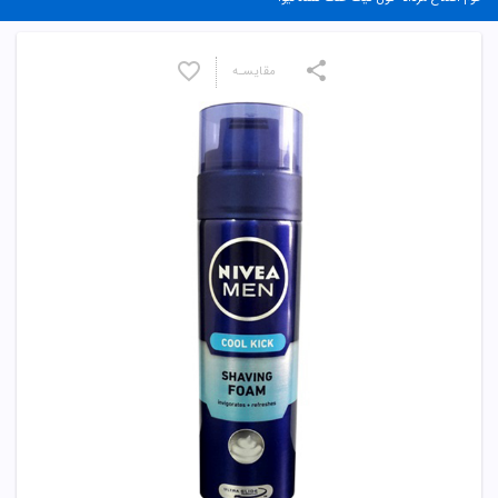
مقایسـه