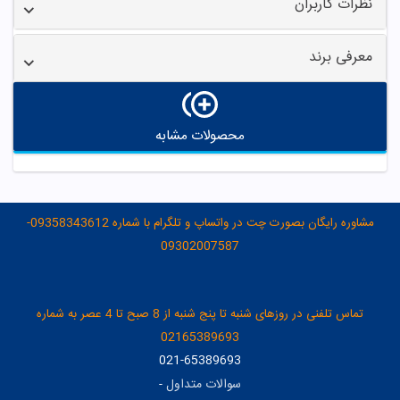
نظرات کاربران
معرفی برند
محصولات مشابه
مشاوره رایگان بصورت چت در واتساپ و تلگرام با شماره 09358343612-
09302007587
تماس تلفنی در روزهای شنبه تا پنج شنبه از 8 صبح تا 4 عصر به شماره
02165389693
021-65389693
سوالات متداول
-