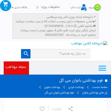
تخفیفات ویژه
0
علاقه مندی ها
ورود
ثبت نام
0
داروخانه شبانه روزی دکتر رویا میرنظامی📌
تمامی محصولات دارای برچسب اصالت کالا و سیب سلامت میباشند✔️
مشاوره تلفنی (8 تا 16) : 02165389693☎️
​ارسال رایگان برای خرید های بالای 4 میلیون تومان با پست پیشتاز
مشاوره خرید در برنامه بله : 09302007587
مجله مهتاطب
فوم بهداشتی بانوان سی گل
صفحه نخست
بهداشت فردی
بهداشت بانوان
ژل های بهداشتی بانوان
فوم بهداشتی بانوان سی گل
مقایسـه