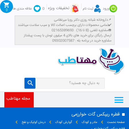
تخفیفات ویژه
ورود
ثبت نام
0
علاقه مندی ها
0
داروخانه شبانه روزی دکتر رویا میرنظامی📌
تمامی محصولات دارای برچسب اصالت کالا و سیب سلامت میباشند✔️
مشاوره تلفنی (8 تا 16) : 02165389693☎️
​ارسال رایگان برای خرید های بالای 4 میلیون تومان با پست پیشتاز
مشاوره خرید در برنامه بله : 09302007587
مجله مهتاطب
قطره ریپکس گات خوارزمی
صفحه نخست
مادر و کودک
گوارش کودک
درمان کولیک و نفخ
قطره ریپکس گات خوارزمی