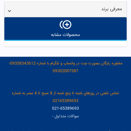
معرفی برند
محصولات مشابه
مشاوره رایگان بصورت چت در واتساپ و تلگرام با شماره 09358343612-
09302007587
تماس تلفنی در روزهای شنبه تا پنج شنبه از 8 صبح تا 4 عصر به شماره
02165389693
021-65389693
سوالات متداول
-