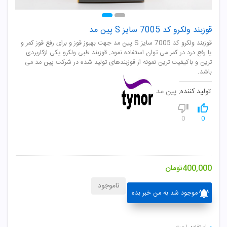
قوزبند ولکرو کد 7005 سایز S پین مد
قوزبند ولکرو کد 7005 سایز S پین مد جهت بهبوز قوز و برای رفع قوز کمر و
یا رفع درد در کمر می توان استفاده نمود. قوزبند طبی ولکرو یکی ازکاربردی
ترین و باکیفیت ترین نمونه از قوزبندهای تولید شده در شرکت پین مد می
باشد.
تولید کننده:
پین مد
0
0
400,000
تومان
ناموجود
موجود شد به من خبر بده