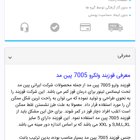
استفاده راحت
بدون گاز گرفتگی توسط گیره ها
بدون ایجاد حساسیت پوستی
معرفی
معرفی قوزبند ولکرو 7005 پین مد
قوزبند ولرو 7005 پین مد
از جمله محصولات شرکت ایرانی
پین مد
تحت لیسانس تینور
برای درمان قوز کمر می باشد. این شرکت قوزبند را
به نحوی طراحی و تولید نموده که می توان به راحت ترین شکل ممکن
آن را مورد استفاده قرار داد. معمولا به علت طرز نشستن غلط ممکن
است اغلب افراد دچار قوز در کمر شوند. برای حل این مشکل باید از
قوزبند 7005 پین مد استفاده نمود. این قوزبند دارای 5 سایز
S,M,L,XL و XXL می باشد که بر اساس اندازه دور سینه می باشد.
جنس قوزبند 7005 پین مد بسیار مناسب بوده، بدین ترتیب باعث