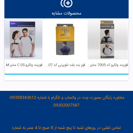
محصولات مشابه
قوزبند ولکرو کد 7005 سایز XL پین مد
قوز بند بلند نئوپرنی کد 7007 سایز M پین مد
قوزبند ولکرو C 05 سایز M تینور
مشاوره رایگان بصورت چت در واتساپ و تلگرام با شماره 09358343612-
09302007587
تماس تلفنی در روزهای شنبه تا پنج شنبه از 8 صبح تا 4 عصر به شماره