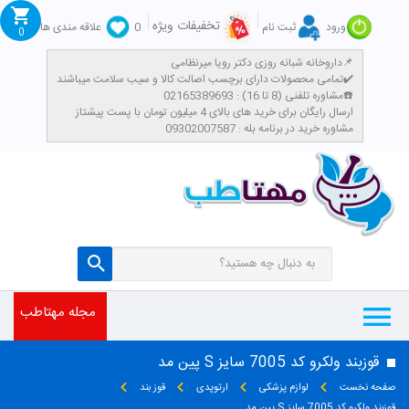
تخفیفات ویژه
ورود
ثبت نام
0
علاقه مندی ها
0
داروخانه شبانه روزی دکتر رویا میرنظامی📌
تمامی محصولات دارای برچسب اصالت کالا و سیب سلامت میباشند✔️
مشاوره تلفنی (8 تا 16) : 02165389693☎️
​ارسال رایگان برای خرید های بالای 4 میلیون تومان با پست پیشتاز
مشاوره خرید در برنامه بله : 09302007587
مجله مهتاطب
قوزبند ولکرو کد 7005 سایز S پین مد
صفحه نخست
لوازم پزشکی
ارتوپدی
قوز بند
قوزبند ولکرو کد 7005 سایز S پین مد