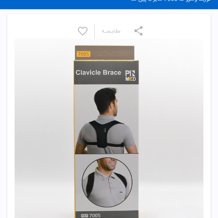
مقایسـه