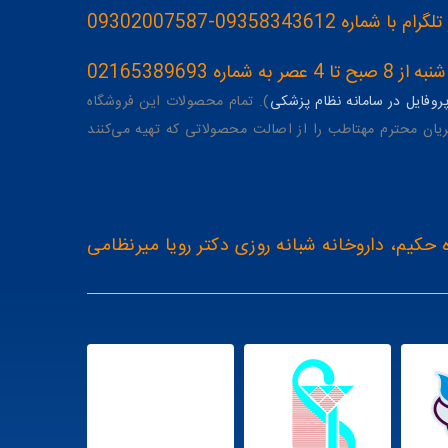
093583436-09302007587
ه 02165389693
وفایل در سامانه نظام پزشکی
). تمام محصولات این فروشگاه
یان محترم مهتاطب را از اصالت محصولاتی که تهیه می‌کنند
 حکیم، داروخانه شبانه روزی دکتر رویا میرنظامی