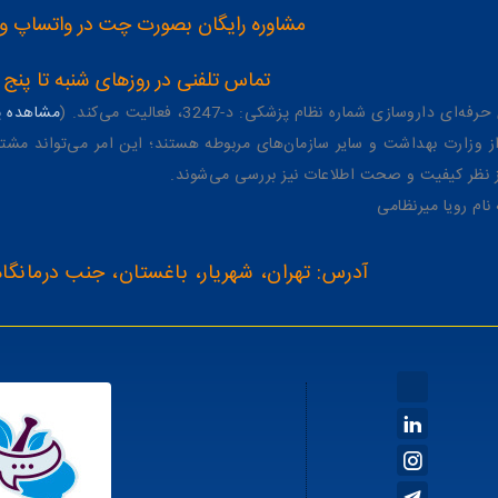
مشاوره رایگان بصورت چت در واتساپ و تلگرام با شماره 12
تماس تلفنی در روزهای شنبه تا پنج شنبه از 8 صبح تا 4 عصر به شمار
وسازی شماره نظام پزشکی: د-3247، فعالیت می‌کند. (
مشاهده پر
وزارت بهداشت و سایر سازمان‌های مربوطه هستند؛ این امر می‌تواند مشتر
از نظر کیفیت و صحت اطلاعات نیز بررسی می‌شوند.
آدرس: تهران، شهریار، باغستان، جنب درمانگاه