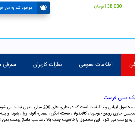
138,000
تومان
موجود شد به من خبر
فی
اطلاعات عمومی
نظرات کاربران
معرفی ب
دک بیبی فرست
صول ایرانی و با کیفیت است که در بطری های 200 میلی لیتری تولید می شود. این لوسیون
مچنین حاوی روغن جوجوبا ، کالاندولا ، هسته انگور ، عصاره آلوئه ورا ، بابونه و
 به پوست می شود. این محصول با خاصیت جذب بالا ، مناسب ماساژ پوست بدن ک