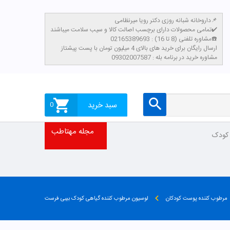
داروخانه شبانه روزی دکتر رویا میرنظامی📌
تمامی محصولات دارای برچسب اصالت کالا و سیب سلامت میباشند✔️
مشاوره تلفنی (8 تا 16) : 02165389693☎️
​ارسال رایگان برای خرید های بالای 4 میلیون تومان با پست پیشتاز
مشاوره خرید در برنامه بله : 09302007587
سبد خرید
0
مجله مهتاطب
 کودک
مرطوب کننده پوست کودکان
لوسیون مرطوب کننده گیاهی کودک بیبی فرست