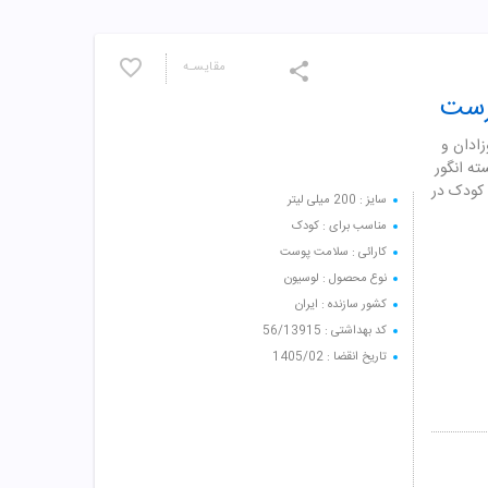
مقایسـه
رست
ادان و
ته انگور
 کودک در
سایز : 200 میلی لیتر
مناسب برای : کودک
کارائی : سلامت پوست
نوع محصول : لوسیون
کشور سازنده : ایران
کد بهداشتی : 56/13915
تاریخ انقضا : 1405/02