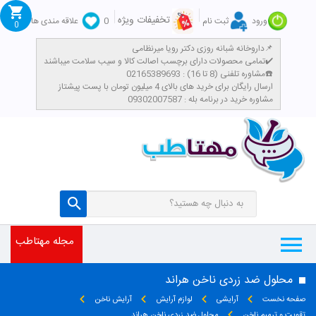
تخفیفات ویژه
ورود
ثبت نام
0
علاقه مندی ها
0
داروخانه شبانه روزی دکتر رویا میرنظامی📌
تمامی محصولات دارای برچسب اصالت کالا و سیب سلامت میباشند✔️
مشاوره تلفنی (8 تا 16) : 02165389693☎️
​ارسال رایگان برای خرید های بالای 4 میلیون تومان با پست پیشتاز
مشاوره خرید در برنامه بله : 09302007587
مجله مهتاطب
محلول ضد زردی ناخن هراند
صفحه نخست
آرایشی
لوازم آرایش
آرایش ناخن
تقویت و ترمیم ناخن
محلول ضد زردی ناخن هراند