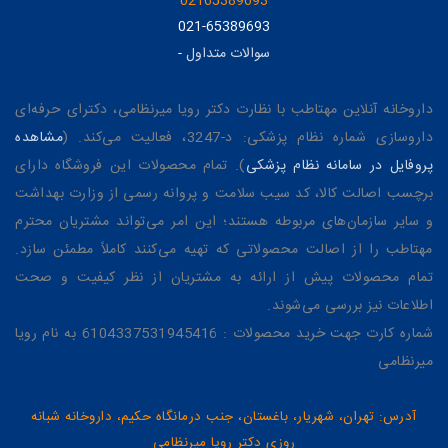
02165389693
021-65389693
سوالات متداول
-
داروخانه آنلاین مهتاطب با نظارت دکتر رویا میرنظامی، دکترای حرفه‌ای
داروسازی شماره نظام پزشکی: د-3247، فعالیت می‌کند. (
مشاهده
پروفایل در سامانه نظام پزشکی
). تمام محصولات این فروشگاه دارای
برچسب اصالت کالا، کد سیب سلامت و پروانه رسمی از وزارت بهداشت
و سایر سازمان‌های مربوطه هستند؛ این امر می‌تواند مشتریان محترم
مهتاطب را از اصالت محصولاتی که تهیه می‌کنند کاملاً مطمئن سازد.
تمام محصولات پیش از ارائه به مشتریان از نظر کیفیت و صحت
اطلاعات نیز بررسی می‌شوند.
شماره کارت جهت خرید محصولات : 6104337531945416 به نام رویا
میرنظامی
آدرس: تهران، شهریار، باغستان، جنب درمانگاه حکیم، داروخانه شبانه
روزی دکتر رویا میرنظامی