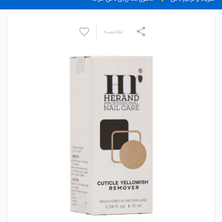
مقایسـه