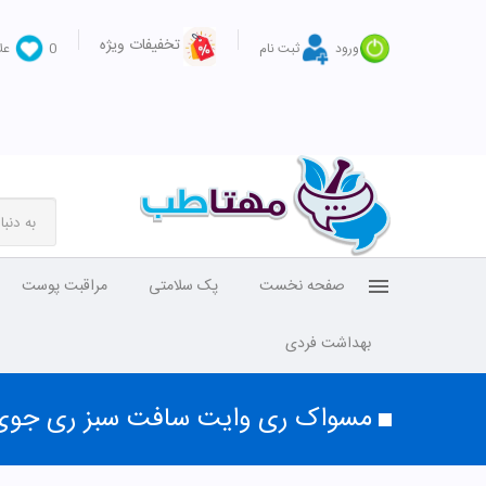
تخفیفات ویژه
ورود
ثبت نام
0
عل
صفحه نخست
پک سلامتی
مراقبت پوست
بهداشت فردی
مسواک ری وایت سافت سبز ری جوی