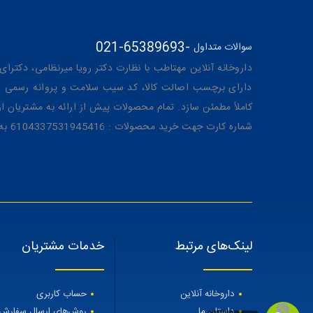
021-65389693
-
سوالات متداول
داروخانه آنلاین مهتاطب با نظارت دکتر رویا میرنظامی، دکترای حرفه‌ای دار
دارای برچسب اصالت کالا، کد سیب سلامت و پروانه رسمی از 
کاملاً مطمئن سازد. تمام محصولات پیش از ارائه به مشتریان 
شماره کارت جهت خرید محصولات : 6104337531945416 به نام رویا میرنظامی
لینک‌های مرتبط
خدمات مشتریان
داروخانه آنلاین
حساب کاربری
داستان ما
روش‌های ارسال سفارش