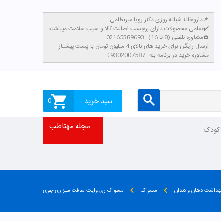
داروخانه شبانه روزی دکتر رویا میرنظامی📌
تمامی محصولات دارای برچسب اصالت کالا و سیب سلامت میباشند✔️
مشاوره تلفنی (8 تا 16) : 02165389693☎️
​ارسال رایگان برای خرید های بالای 4 میلیون تومان با پست پیشتاز
مشاوره خرید در برنامه بله : 09302007587
سبد خرید
0
مجله مهتاطب
 کودک
هداشت دهان و دندان
مسواک
مسواک ری وایت سافت سبز ری جوی