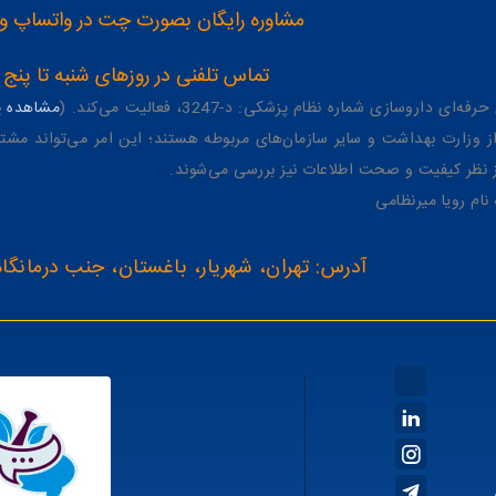
مشاوره رایگان بصورت چت در واتساپ و تلگرام با شماره 12
تماس تلفنی در روزهای شنبه تا پنج شنبه از 8 صبح تا 4 عصر به شمار
وسازی شماره نظام پزشکی: د-3247، فعالیت می‌کند. (
مشاهده پر
وزارت بهداشت و سایر سازمان‌های مربوطه هستند؛ این امر می‌تواند مشتر
از نظر کیفیت و صحت اطلاعات نیز بررسی می‌شوند.
آدرس: تهران، شهریار، باغستان، جنب درمانگاه