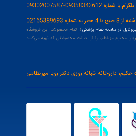
093583436-09302007587
ه 02165389693
وفایل در سامانه نظام پزشکی
). تمام محصولات این فروشگاه
یان محترم مهتاطب را از اصالت محصولاتی که تهیه می‌کنند
 حکیم، داروخانه شبانه روزی دکتر رویا میرنظامی