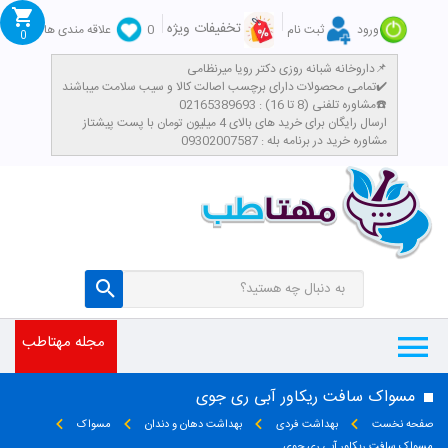
تخفیفات ویژه
ورود
ثبت نام
0
علاقه مندی ها
0
داروخانه شبانه روزی دکتر رویا میرنظامی📌
تمامی محصولات دارای برچسب اصالت کالا و سیب سلامت میباشند✔️
مشاوره تلفنی (8 تا 16) : 02165389693☎️
​ارسال رایگان برای خرید های بالای 4 میلیون تومان با پست پیشتاز
مشاوره خرید در برنامه بله : 09302007587
مجله مهتاطب
مسواک سافت ریکاور آبی ری جوی
صفحه نخست
بهداشت فردی
بهداشت دهان و دندان
مسواک
مسواک سافت ریکاور آبی ری جوی