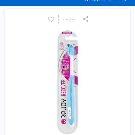
مقایسـه