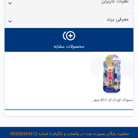
نظرات کاربران
معرفی برند
محصولات مشابه
مسواک کودک کد 811 سفید آبی با عروسک لمسر
مشاوره رایگان بصورت چت در واتساپ و تلگرام با شماره 09358343612-