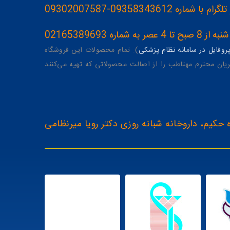
093583436-09302007587
ه 02165389693
وفایل در سامانه نظام پزشکی
). تمام محصولات این فروشگاه
یان محترم مهتاطب را از اصالت محصولاتی که تهیه می‌کنند
 حکیم، داروخانه شبانه روزی دکتر رویا میرنظامی