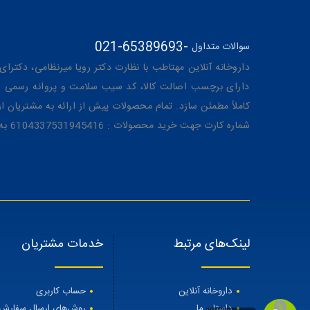
021-65389693
-
سوالات متداول
داروخانه آنلاین مهتاطب با نظارت دکتر رویا میرنظامی، دکترای حرفه‌ای دار
دارای برچسب اصالت کالا، کد سیب سلامت و پروانه رسمی از 
کاملاً مطمئن سازد. تمام محصولات پیش از ارائه به مشتریان 
شماره کارت جهت خرید محصولات : 6104337531945416 به نام رویا میرنظامی
لینک‌های مرتبط
خدمات مشتریان
داروخانه آنلاین
حساب کاربری
داستان ما
روش‌های ارسال سفارش