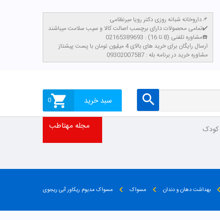
داروخانه شبانه روزی دکتر رویا میرنظامی📌
تمامی محصولات دارای برچسب اصالت کالا و سیب سلامت میباشند✔️
مشاوره تلفنی (8 تا 16) : 02165389693☎️
​ارسال رایگان برای خرید های بالای 4 میلیون تومان با پست پیشتاز
مشاوره خرید در برنامه بله : 09302007587
سبد خرید
0
مجله مهتاطب
 کودک
بهداشت دهان و دندان
مسواک
مسواک مدیوم ریکاور آبی ریجوی