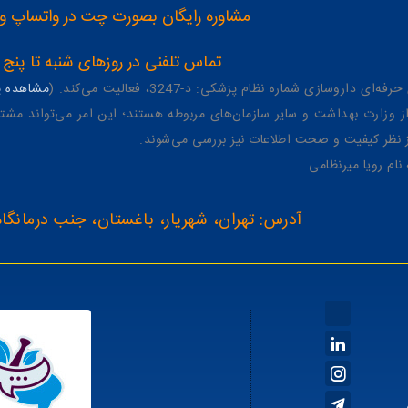
مشاوره رایگان بصورت چت در واتساپ و تلگرام با شماره 12
تماس تلفنی در روزهای شنبه تا پنج شنبه از 8 صبح تا 4 عصر به شمار
وسازی شماره نظام پزشکی: د-3247، فعالیت می‌کند. (
مشاهده پر
وزارت بهداشت و سایر سازمان‌های مربوطه هستند؛ این امر می‌تواند مشتر
از نظر کیفیت و صحت اطلاعات نیز بررسی می‌شوند.
آدرس: تهران، شهریار، باغستان، جنب درمانگاه