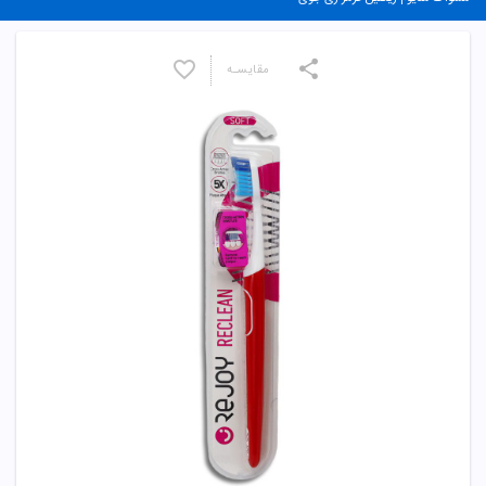
مقایسـه