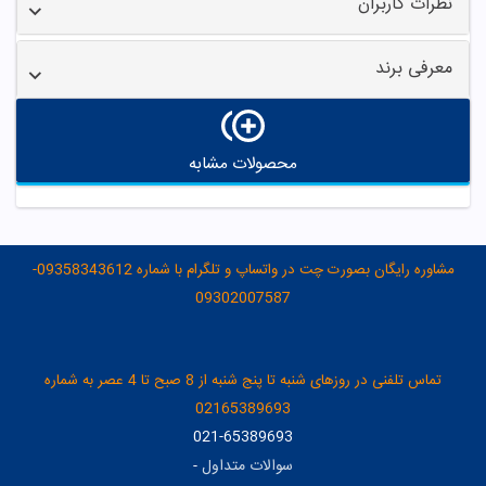
نظرات کاربران
معرفی برند
محصولات مشابه
مشاوره رایگان بصورت چت در واتساپ و تلگرام با شماره 09358343612-
09302007587
تماس تلفنی در روزهای شنبه تا پنج شنبه از 8 صبح تا 4 عصر به شماره
02165389693
021-65389693
سوالات متداول
-