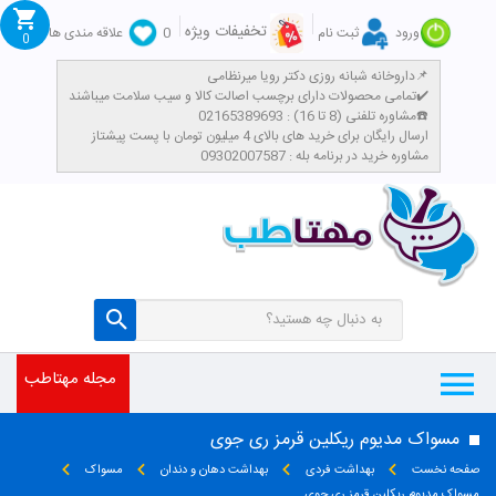
تخفیفات ویژه
ورود
ثبت نام
0
علاقه مندی ها
0
داروخانه شبانه روزی دکتر رویا میرنظامی📌
تمامی محصولات دارای برچسب اصالت کالا و سیب سلامت میباشند✔️
مشاوره تلفنی (8 تا 16) : 02165389693☎️
​ارسال رایگان برای خرید های بالای 4 میلیون تومان با پست پیشتاز
مشاوره خرید در برنامه بله : 09302007587
مجله مهتاطب
مسواک مدیوم ریکلین قرمز ری جوی
صفحه نخست
بهداشت فردی
بهداشت دهان و دندان
مسواک
مسواک مدیوم ریکلین قرمز ری جوی