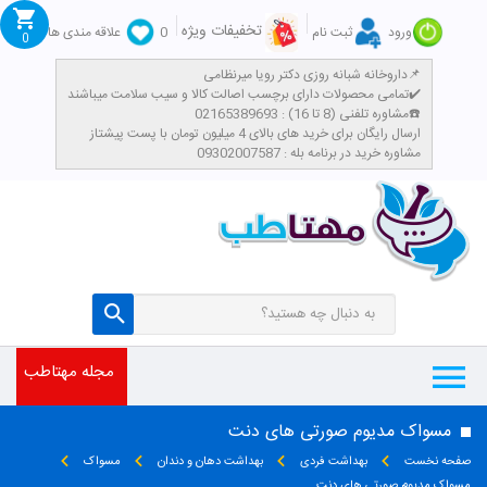
تخفیفات ویژه
ورود
ثبت نام
0
علاقه مندی ها
0
داروخانه شبانه روزی دکتر رویا میرنظامی📌
تمامی محصولات دارای برچسب اصالت کالا و سیب سلامت میباشند✔️
مشاوره تلفنی (8 تا 16) : 02165389693☎️
​ارسال رایگان برای خرید های بالای 4 میلیون تومان با پست پیشتاز
مشاوره خرید در برنامه بله : 09302007587
مجله مهتاطب
مسواک مدیوم صورتی های دنت
صفحه نخست
بهداشت فردی
بهداشت دهان و دندان
مسواک
مسواک مدیوم صورتی های دنت