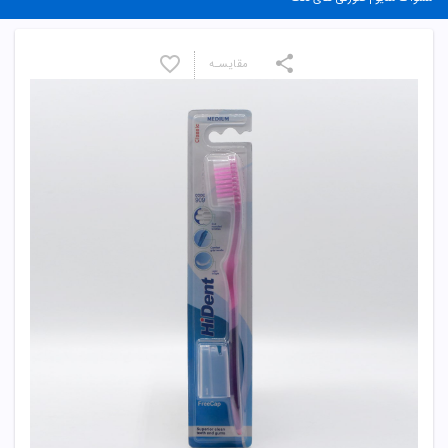
مقایسـه