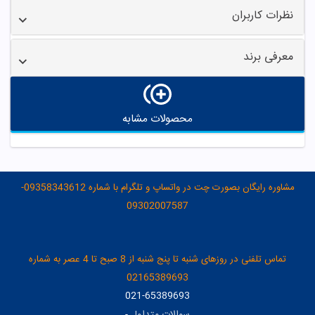
نظرات کاربران
معرفی برند
محصولات مشابه
مشاوره رایگان بصورت چت در واتساپ و تلگرام با شماره 09358343612-
09302007587
تماس تلفنی در روزهای شنبه تا پنج شنبه از 8 صبح تا 4 عصر به شماره
02165389693
021-65389693
سوالات متداول
-