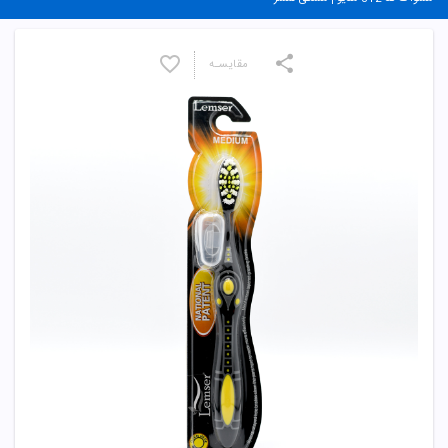
مقایسـه