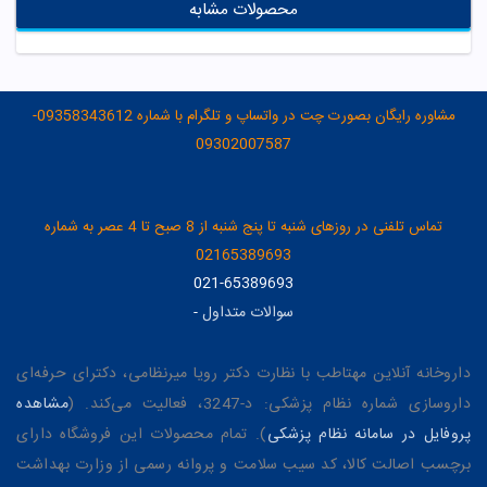
محصولات مشابه
مشاوره رایگان بصورت چت در واتساپ و تلگرام با شماره 09358343612-
09302007587
تماس تلفنی در روزهای شنبه تا پنج شنبه از 8 صبح تا 4 عصر به شماره
02165389693
021-65389693
سوالات متداول
-
داروخانه آنلاین مهتاطب با نظارت دکتر رویا میرنظامی، دکترای حرفه‌ای
داروسازی شماره نظام پزشکی: د-3247، فعالیت می‌کند. (
مشاهده
پروفایل در سامانه نظام پزشکی
). تمام محصولات این فروشگاه دارای
برچسب اصالت کالا، کد سیب سلامت و پروانه رسمی از وزارت بهداشت