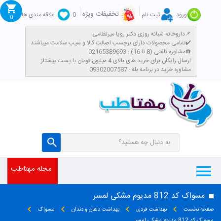
تخفیفات ویژه
ورود
ثبت نام
0
علاقه مندی ها
0
داروخانه شبانه روزی دکتر رویا میرنظامی📌
تمامی محصولات دارای برچسب اصالت کالا و سیب سلامت میباشند✔️
مشاوره تلفنی (8 تا 16) : 02165389693☎️
​ارسال رایگان برای خرید های بالای 4 میلیون تومان با پست پیشتاز
مشاوره خرید در برنامه بله : 09302007587
مجله مهتاطب
مسواک کد 812 مدیوم مشکی لمسر
صفحه نخست
بهداشت فردی
بهداشت دهان و دندان
مسواک
مسواک کد 812 مدیوم مشکی لمسر