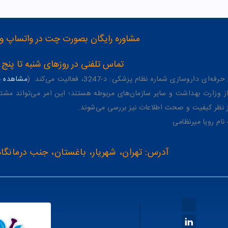
مشاوره رایگان بصورت چت در واتساپ و تلگرام با شماره 12
تماس تلفنی در روزهای شنبه تا پنج شنبه از 8 صبح تا 4 عصر به شمار
وسازی شماره نظام پزشکی: د-3247، فعالیت می‌کند. (
مشاهده پر
وزارت بهداشت و سایر سازمان‌های مربوطه هستند؛ این امر می‌تواند مشتر
از نظر کیفیت و صحت اطلاعات نیز بررسی می‌شوند.
آدرس: تهران، شهریار، باغستان، جنب درمانگاه