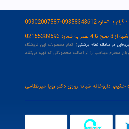
093583436-09302007587
ه 02165389693
وفایل در سامانه نظام پزشکی
). تمام محصولات این فروشگاه
یان محترم مهتاطب را از اصالت محصولاتی که تهیه می‌کنند
 حکیم، داروخانه شبانه روزی دکتر رویا میرنظامی