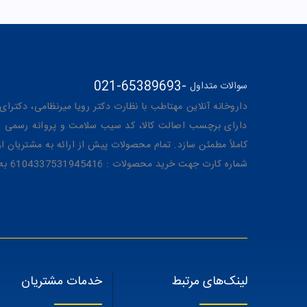
021-65389693
-
سوالات متداول
داروخانه آنلاین مهتاطب با نظارت دکتر رویا میرنظامی، دکترای حرفه‌ای دار
دارای برچسب اصالت کالا، کد سیب سلامت و پروانه رسمی از 
کاملاً مطمئن سازد. تمام محصولات پیش از ارائه به مشتریان 
شماره کارت جهت خرید محصولات : 6104337531945416 به نام رویا میرنظامی
لینک‌های مرتبط
خدمات مشتریان