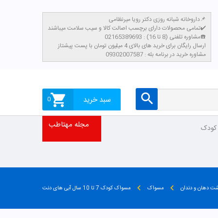
داروخانه شبانه روزی دکتر رویا میرنظامی📌
تمامی محصولات دارای برچسب اصالت کالا و سیب سلامت میباشند✔️
مشاوره تلفنی (8 تا 16) : 02165389693☎️
​ارسال رایگان برای خرید های بالای 4 میلیون تومان با پست پیشتاز
مشاوره خرید در برنامه بله : 09302007587
سبد خرید
0
مجله مهتاطب
 کودک
شت دهان و دندان
مسواک
مسواک کودک 7 تا 10 سال آبی های دنت