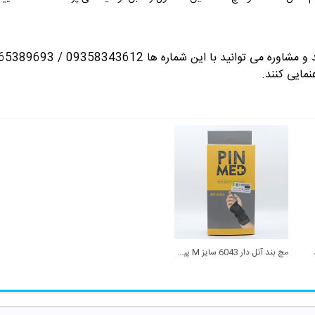
انید با این شماره ها 09358343612 / 02165389693
نمایی کنند.
مچ بند آتل دار 6043 سایز M پین مد