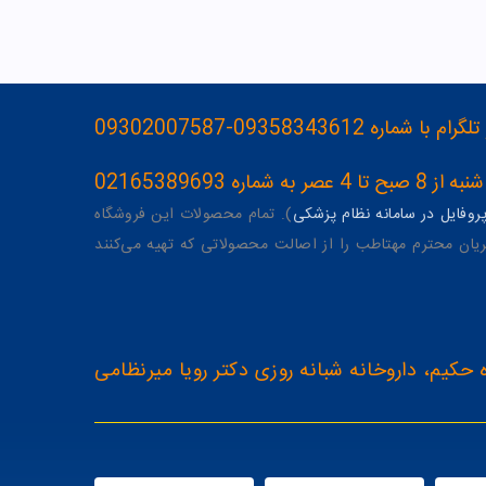
093583436-09302007587
ه 02165389693
وفایل در سامانه نظام پزشکی
). تمام محصولات این فروشگاه
یان محترم مهتاطب را از اصالت محصولاتی که تهیه می‌کنند
 حکیم، داروخانه شبانه روزی دکتر رویا میرنظامی