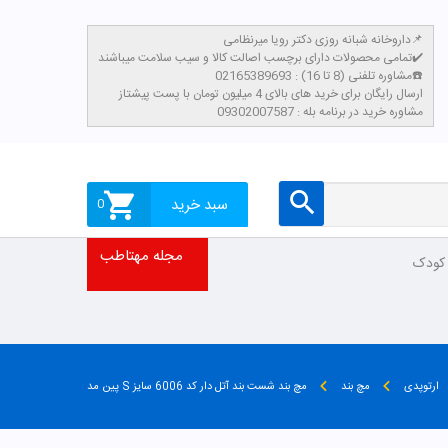
داروخانه شبانه روزی دکتر رویا میرنظامی📌
تمامی محصولات دارای برچسب اصالت کالا و سیب سلامت میباشند✔️
مشاوره تلفنی (8 تا 16) : 02165389693☎️
​ارسال رایگان برای خرید های بالای 4 میلیون تومان با پست پیشتاز
مشاوره خرید در برنامه بله : 09302007587
سبد خرید
0
مجله مهتاطب
 کودک
ارتوپدی
مچ بند
مچ بند شست بند آتل دار کد 6006 سایز S پین مد