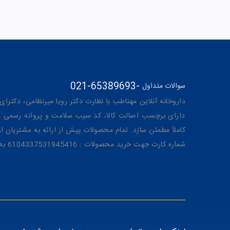
021-65389693
-
سوالات متداول
داروخانه آنلاین مهتاطب با نظارت دکتر رویا میرنظامی، دکترای حرفه‌ای دار
دارای برچسب اصالت کالا، کد سیب سلامت و پروانه رسمی از 
کاملاً مطمئن سازد. تمام محصولات پیش از ارائه به مشتریان 
شماره کارت جهت خرید محصولات : 6104337531945416 به نام رویا میرنظامی