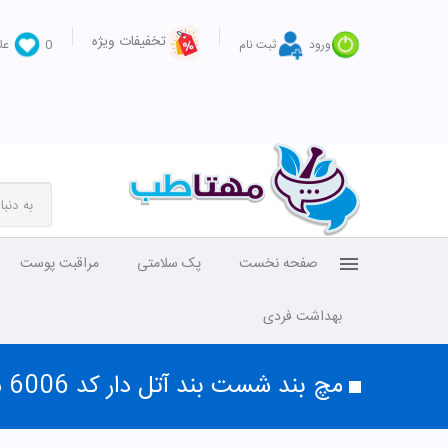
تخفیفات ویژه
ورود
ثبت نام
0
عل
صفحه نخست
پک سلامتی
مراقبت پوست
بهداشت فردی
مچ بند شست بند آتل دار کد 6006 سایز S پین مد