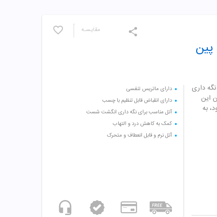
مقایسـه
مچ بند شست بند آتل دار کد 6006 سایز S پین
سب برای نگه داری
دارای ماتریس تنفسی
ن این
دارای انقباض قابل تنظیم با چسب
، به
آتل مناسب برای نگه داری انگشت شست
کمک به کاهش درد و التهاب
آتل نرم و قابل انعطاف و متحرک