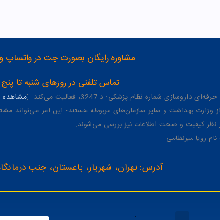
مشاوره رایگان بصورت چت در واتساپ و تلگرام با شماره 12
تماس تلفنی در روزهای شنبه تا پنج شنبه از 8 صبح تا 4 عصر به شمار
وسازی شماره نظام پزشکی: د-3247، فعالیت می‌کند. (
مشاهده پر
وزارت بهداشت و سایر سازمان‌های مربوطه هستند؛ این امر می‌تواند مشتر
از نظر کیفیت و صحت اطلاعات نیز بررسی می‌شوند.
آدرس: تهران، شهریار، باغستان، جنب درمانگاه