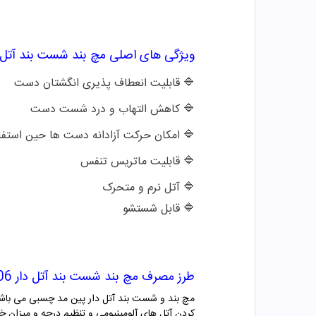
ویژگی های اصلی
مچ بند شست بند آتل دار 6006 پ
🔷 قابلیت انعطاف پذیری انگشتان دست
🔷
کاهش التهاب و درد شست دست
🔷
امکان حرکت آزادانه دست ها حین استفا
🔷
قابلیت ماتریس تنفس
🔷
آتل نرم و متحرک
🔷 قابل شستشو
طرز مصرف
مچ بند شست بند آتل دار 6006 پین مد
مچ بند و شست بند آتل دار پین مد چسبی می باشد.
کردن آتل های آلومینیومی و تنظیم درجه و میزا