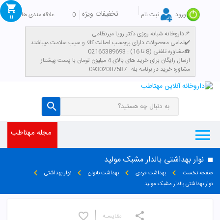
تخفیفات ویژه
0
علاقه مندی ها
ورود
ثبت نام
0
داروخانه شبانه روزی دکتر رویا میرنظامی📌
تمامی محصولات دارای برچسب اصالت کالا و سیب سلامت میباشند✔️
مشاوره تلفنی (8 تا 16) : 02165389693☎️
​ارسال رایگان برای خرید های بالای 4 میلیون تومان با پست پیشتاز
مشاوره خرید در برنامه بله : 09302007587
مجله مهتاطب
نوار بهداشتی بالدار مشبک مولپد
صفحه نخست
بهداشت فردی
بهداشت بانوان
نوار بهداشتی
نوار بهداشتی بالدار مشبک مولپد
مقایسـه