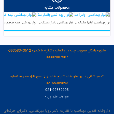
محصولات مشابه
نوار بهداشتی اولترا مشبک XL مای لیدی
نوار بهداشتی بالدار مشبک مکسی سایز XL مای لیدی
نوار بهداشتی نیمه ضخیم مشبک مکسی مای لیدی
مشاوره رایگان بصورت چت در واتساپ و تلگرام با شماره 09358343612-
09302007587
تماس تلفنی در روزهای شنبه تا پنج شنبه از 8 صبح تا 4 عصر به شماره
02165389693
021-65389693
سوالات متداول
-
داروخانه آنلاین مهتاطب با نظارت دکتر رویا میرنظامی، دکترای حرفه‌ای