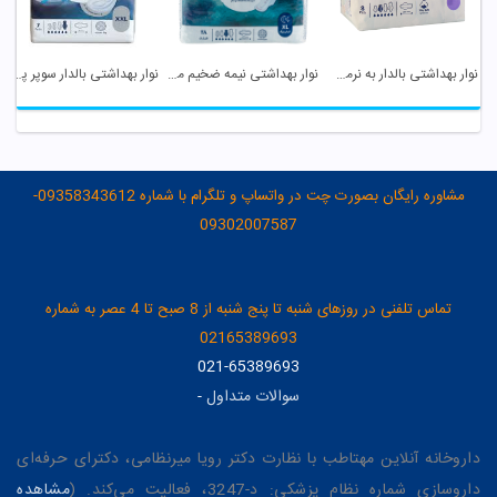
نوار بهداشتی بالدار به نرمی ابریشم مکسی مای لیدی
نوار بهداشتی نیمه ضخیم مشبک مکسی مای لیدی
نوار بهداشتی بالدار سوپر پد نیمه ضخیم مشبک ...
مشاوره رایگان بصورت چت در واتساپ و تلگرام با شماره 09358343612-
09302007587
تماس تلفنی در روزهای شنبه تا پنج شنبه از 8 صبح تا 4 عصر به شماره
02165389693
021-65389693
سوالات متداول
-
داروخانه آنلاین مهتاطب با نظارت دکتر رویا میرنظامی، دکترای حرفه‌ای
داروسازی شماره نظام پزشکی: د-3247، فعالیت می‌کند. (
مشاهده