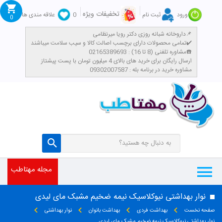
تخفیفات ویژه
ورود
ثبت نام
0
علاقه مندی ها
0
داروخانه شبانه روزی دکتر رویا میرنظامی📌
تمامی محصولات دارای برچسب اصالت کالا و سیب سلامت میباشند✔️
مشاوره تلفنی (8 تا 16) : 02165389693☎️
​ارسال رایگان برای خرید های بالای 4 میلیون تومان با پست پیشتاز
مشاوره خرید در برنامه بله : 09302007587
مجله مهتاطب
نوار بهداشتی نیوکلاسیک نیمه ضخیم مشبک مای لیدی
صفحه نخست
بهداشت فردی
بهداشت بانوان
نوار بهداشتی
نوار بهداشتی نیوکلاسیک نیمه ضخیم مشبک مای لیدی