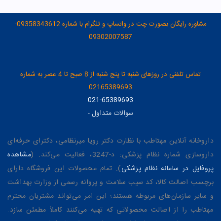
مشاوره رایگان بصورت چت در واتساپ و تلگرام با شماره 09358343612-
09302007587
تماس تلفنی در روزهای شنبه تا پنج شنبه از 8 صبح تا 4 عصر به شماره
02165389693
021-65389693
سوالات متداول
-
داروخانه آنلاین مهتاطب با نظارت دکتر رویا میرنظامی، دکترای حرفه‌ای
داروسازی شماره نظام پزشکی: د-3247، فعالیت می‌کند. (
مشاهده
پروفایل در سامانه نظام پزشکی
). تمام محصولات این فروشگاه دارای
برچسب اصالت کالا، کد سیب سلامت و پروانه رسمی از وزارت بهداشت
و سایر سازمان‌های مربوطه هستند؛ این امر می‌تواند مشتریان محترم
مهتاطب را از اصالت محصولاتی که تهیه می‌کنند کاملاً مطمئن سازد.