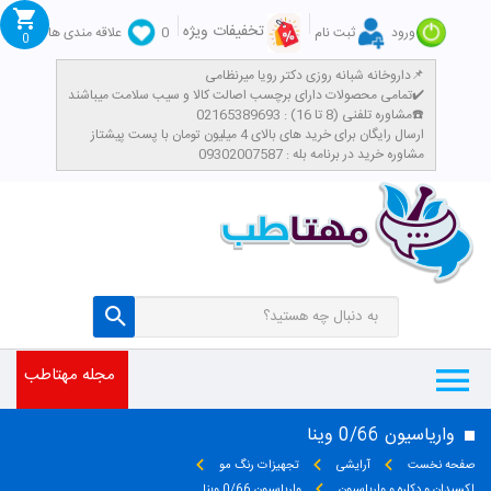
تخفیفات ویژه
ورود
ثبت نام
0
علاقه مندی ها
0
داروخانه شبانه روزی دکتر رویا میرنظامی📌
تمامی محصولات دارای برچسب اصالت کالا و سیب سلامت میباشند✔️
مشاوره تلفنی (8 تا 16) : 02165389693☎️
​ارسال رایگان برای خرید های بالای 4 میلیون تومان با پست پیشتاز
مشاوره خرید در برنامه بله : 09302007587
مجله مهتاطب
واریاسیون 0/66 وینا
صفحه نخست
آرایشی
تجهیزات رنگ مو
اکسیدان و دکلره و واریاسیون
واریاسیون 0/66 وینا