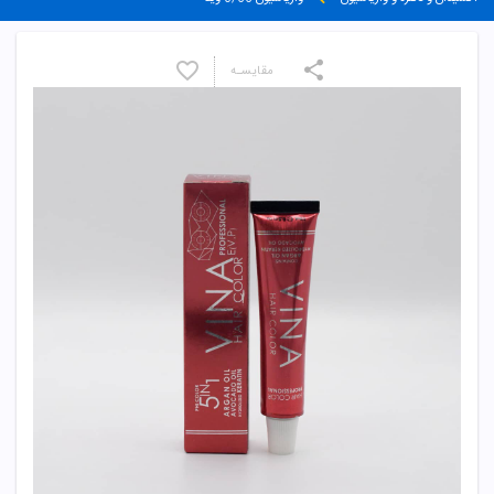
مقایسـه