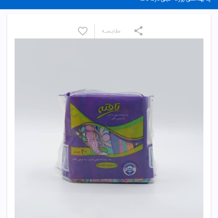
مقایسـه