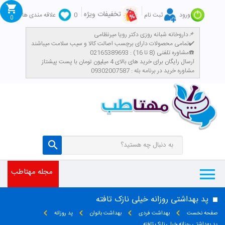
تخفیفات ویژه
ورود
ثبت نام
0
علاقه مندی ها
0
داروخانه شبانه روزی دکتر رویا میرنظامی📌
تمامی محصولات دارای برچسب اصالت کالا و سیب سلامت میباشند✔️
مشاوره تلفنی (8 تا 16) : 02165389693☎️
​ارسال رایگان برای خرید های بالای 4 میلیون تومان با پست پیشتاز
مشاوره خرید در برنامه بله : 09302007587
مجله مهتاطب
پد بهداشتی روزانه خیلی نازک تافته
صفحه نخست
بهداشت فردی
بهداشت بانوان
پد روزانه
پد بهداشتی روزانه خیلی نازک تافته