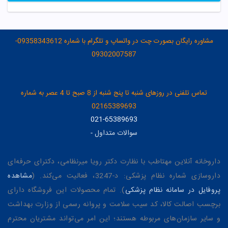
مشاوره رایگان بصورت چت در واتساپ و تلگرام با شماره 09358343612-
09302007587
تماس تلفنی در روزهای شنبه تا پنج شنبه از 8 صبح تا 4 عصر به شماره
02165389693
021-65389693
سوالات متداول
-
داروخانه آنلاین مهتاطب با نظارت دکتر رویا میرنظامی، دکترای حرفه‌ای
داروسازی شماره نظام پزشکی: د-3247، فعالیت می‌کند. (
مشاهده
پروفایل در سامانه نظام پزشکی
). تمام محصولات این فروشگاه دارای
برچسب اصالت کالا، کد سیب سلامت و پروانه رسمی از وزارت بهداشت
و سایر سازمان‌های مربوطه هستند؛ این امر می‌تواند مشتریان محترم