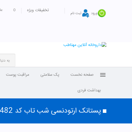
تخفیفات ویژه
0
عل
ورود
ثبت نام
صفحه نخست
پک سلامتی
مراقبت پوست
بهداشت فردی
پستانک ارتودنسی شب تاب کد 482 بنفش بی بی لند