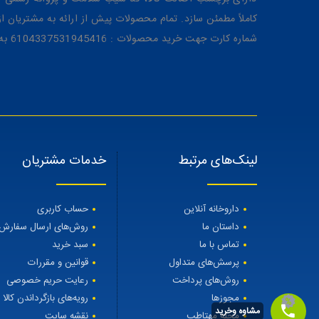
کاملاً مطمئن سازد. تمام محصولات پیش از ارائه به مشتریان 
شماره کارت جهت خرید محصولات : 6104337531945416 به نام رویا میرنظامی
لینک‌های مرتبط
خدمات مشتریان
داروخانه آنلاین
حساب کاربری
داستان ما
روش‌های ارسال سفارش
تماس با ما
سبد خرید
پرسش‌های متداول
قوانین و مقررات
روش‌های پرداخت
رعایت حریم خصوصی
مجوزها
رویه‌های بازگرداندن کالا
مشاوه وخرید
مجله مهتاطب
نقشه سایت