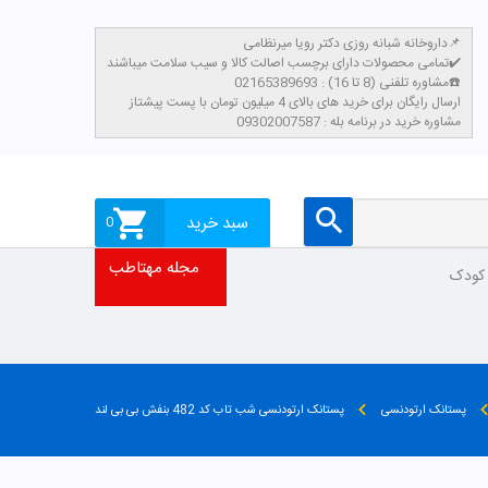
داروخانه شبانه روزی دکتر رویا میرنظامی📌
تمامی محصولات دارای برچسب اصالت کالا و سیب سلامت میباشند✔️
مشاوره تلفنی (8 تا 16) : 02165389693☎️
​ارسال رایگان برای خرید های بالای 4 میلیون تومان با پست پیشتاز
مشاوره خرید در برنامه بله : 09302007587
سبد خرید
0
مجله مهتاطب
 کودک
پستانک ارتودنسی
پستانک ارتودنسی شب تاب کد 482 بنفش بی بی لند