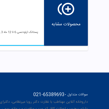
محصولات مشابه
پستانک ارتودنسی 6 تا 12 ماه
021-65389693
-
سوالات متداول
داروخانه آنلاین مهتاطب با نظارت دکتر رویا میرنظامی، دکترای حرفه‌ای دار
دارای برچسب اصالت کالا، کد سیب سلامت و پروانه رسمی از 