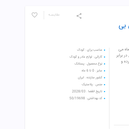
مقایسـه
د 482 بنفش بی
تودنسی شب تاب کد 482 بنفش بی بی لند مناسب برای 0 تا 6 ماه می
مناسب برای : کودک
 برابر
کارائی : لوازم مادر و کودک
ده و
نوع محصول : پستانک
سایز : 0 تا 6 ماه
کشور سازنده : ایران
جنس : پلاستیک
تاریخ انقضا : 2028/03
کد بهداشتی : 50/19698