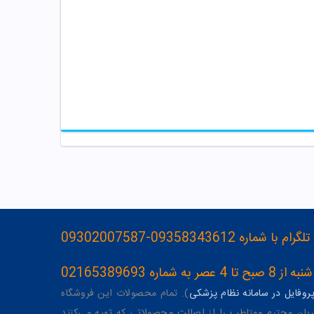
093583436-09302007587
ه 02165389693
وفایل در سامانه نظام پزشکی
). تمام محصولات این فروشگاه
یان محترم مهتاطب را از اصالت محصولاتی که تهیه می‌کنند