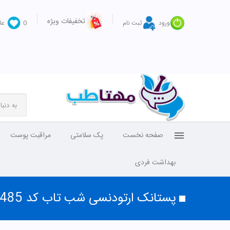
تخفیفات ویژه
ورود
ثبت نام
0
عل
صفحه نخست
پک سلامتی
مراقبت پوست
بهداشت فردی
پستانک ارتودنسی شب تاب کد 485 آبی بی بی لند