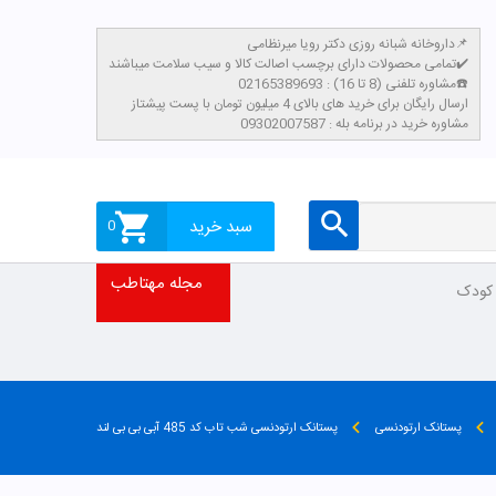
داروخانه شبانه روزی دکتر رویا میرنظامی📌
تمامی محصولات دارای برچسب اصالت کالا و سیب سلامت میباشند✔️
مشاوره تلفنی (8 تا 16) : 02165389693☎️
​ارسال رایگان برای خرید های بالای 4 میلیون تومان با پست پیشتاز
مشاوره خرید در برنامه بله : 09302007587
سبد خرید
0
مجله مهتاطب
 کودک
پستانک ارتودنسی
پستانک ارتودنسی شب تاب کد 485 آبی بی بی لند