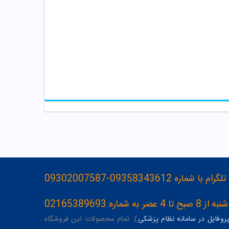
093583436-09302007587
ه 02165389693
وفایل در سامانه نظام پزشکی
). تمام محصولات این فروشگاه