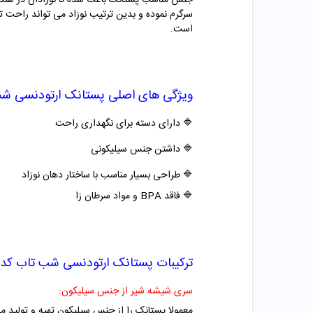
جنس مناسب پستانک باعث شده تا نوزادان در هنگام 
سرگرم نموده و بدین ترتیب نوزاد می تواند راحت ت
است.
ویژگی های اصلی
پستانک ارتودنسی ش
🔷
دارای دسته برای نگهداری راحت
🔷
داشتن جنس سیلیکونی
🔷
طراحی بسیار مناسب با ساختار دهان نوزاد
🔷
فاقد BPA و مواد سرطان زا
ترکیبات
پستانک ارتودنسی شب تاب کد
سری شیشه شیر از جنس سیلیکون:
معمولا پستانک را از جنس سیلیکون تهیه و تولید م