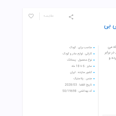
مقایسـه
کد 485 آبی بی بی
ب تاب کد 485 آبی بی بی لند مناسب برای 6 تا 18 ماه می
مناسب برای : کودک
 برابر
کارائی : لوازم مادر و کودک
ده و
نوع محصول : پستانک
سایز : 6 تا 18 ماه
کشور سازنده : ایران
جنس : پلاستیک
تاریخ انقضا : 2028/03
کد بهداشتی : 50/19698