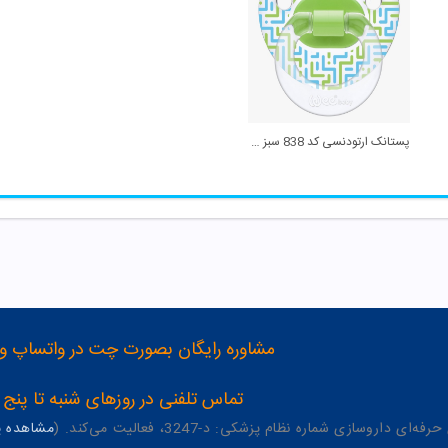
پستانک ارتودنسی کد 838 سبز وی بیبی
مشاوره رایگان بصورت چت در واتساپ و تلگرام با شماره 12
تماس تلفنی در روزهای شنبه تا پنج شنبه از 8 صبح تا 4 عصر به شمار
وسازی شماره نظام پزشکی: د-3247، فعالیت می‌کند. (
مشاهده پر