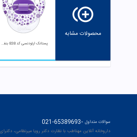
محصولات مشابه
پستانک ارتودنسی کد 838 بنفش وی بیبی
021-65389693
-
سوالات متداول
داروخانه آنلاین مهتاطب با نظارت دکتر رویا میرنظامی، دکترای حرفه‌ای دار