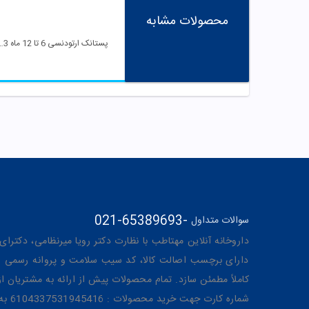
محصولات مشابه
پستانک ارتودنسی 6 تا 12 ماه
021-65389693
-
سوالات متداول
داروخانه آنلاین مهتاطب با نظارت دکتر رویا میرنظامی، دکترای حرفه‌ای دار
دارای برچسب اصالت کالا، کد سیب سلامت و پروانه رسمی از 
کاملاً مطمئن سازد. تمام محصولات پیش از ارائه به مشتریان 
شماره کارت جهت خرید محصولات : 6104337531945416 به نام رویا میرنظامی