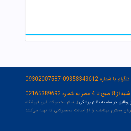
093583436-09302007587
ه 02165389693
وفایل در سامانه نظام پزشکی
). تمام محصولات این فروشگاه
یان محترم مهتاطب را از اصالت محصولاتی که تهیه می‌کنند