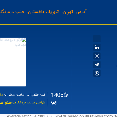
آدرس: تهران، شهریار، باغستان، جنب درمانگاه
©1405
کلیه حقوق این سایت متعلق به
دا
سئو سا
طراحی سایت فروشگاهی
Average rating:
4.73915653896479
, based on
89
reviews
from $