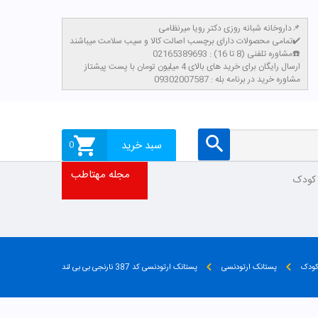
داروخانه شبانه روزی دکتر رویا میرنظامی📌
تمامی محصولات دارای برچسب اصالت کالا و سیب سلامت میباشند✔️
مشاوره تلفنی (8 تا 16) : 02165389693☎️
​ارسال رایگان برای خرید های بالای 4 میلیون تومان با پست پیشتاز
مشاوره خرید در برنامه بله : 09302007587
سبد خرید
0
مجله مهتاطب
 کودک
 کودک
پستانک ارتودنسی
پستانک ارتودنسی کد 387 نارنجی بی بی لند