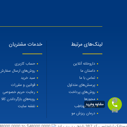
لینک‌های مرتبط
خدمات مشتریان
داروخانه آنلاین
حساب کاربری
داستان ما
روش‌های ارسال سفارش
تماس با ما
سبد خرید
پرسش‌های متداول
قوانین و مقررات
روش‌های پرداخت
رعایت حریم خصوصی
مجوزها
رویه‌های بازگرداندن کالا
مشاوه وخرید
مجله مهتاطب
نقشه سایت
درمان ریزش مو
پستانک ارتودنسی کد 387 نارنجی بی بی لند
48000.0000
to $
48000.0000