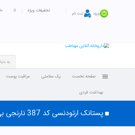
تخفیفات ویژه
0
عل
ورود
ثبت نام
صفحه نخست
پک سلامتی
مراقبت پوست
بهداشت فردی
پستانک ارتودنسی کد 387 نارنجی بی بی لند