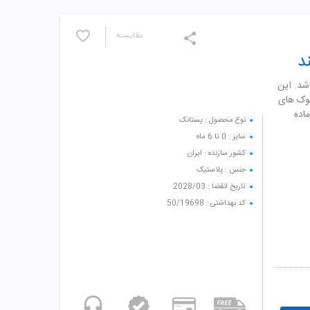
مقایسـه
 مناسب برای 0 تا 6 ماه می باشد. این
شوک های
اده
نوع محصول : پستانک
سایز : 0 تا 6 ماه
کشور سازنده : ایران
جنس : پلاستیک
تاریخ انقضا : 2028/03
کد بهداشتی : 50/19698